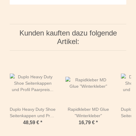
Kunden kauften dazu folgende
Artikel:
Duplo Heavy Duty Shoe
Rapidkleber MD Glue
Duplo 
Seitenkappen und Profil
"Winterkleber"
Seitenk
Paarpreis (Zwei
Paa
48,59 €
*
16,79 €
*
Duplos)-Standard
Dupl
(orange) - RUND-142
(oran