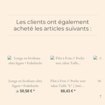
Les clients ont également
acheté les articles suivants :
Longe en biothane ultra
Filet à Foin // Poche avec
067
légere • Federleicht
rabat Taille "L" ( 2m00 x
0m90)-Mailles de 30 mm
de
50,58 €
*
68,43 €
*
/ PPhr 5 mm-Vert
74,