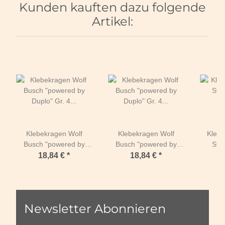
Kunden kauften dazu folgende
Artikel:
Klebekragen Wolf
Klebekragen Wolf
Klebe
Busch "powered by
Busch "powered by
Sta
Duplo" Gr. 4 Duplo-
Duplo" Gr. 4 Duplo-
weiche
18,84 €
*
18,84 €
*
Beschäge 114-134mm-
Beschäge 114-134mm-
Paa
Regulär Schwarz
Regulär Blau SPECIAL
Kl
EDITION
Newsletter Abonnieren