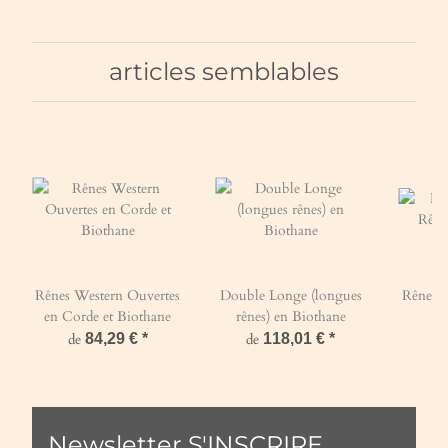
articles semblables
Rênes Western Ouvertes
Double Longe (longues
Rênes e
en Corde et Biothane
rênes) en Biothane
e
de
84,29 €
*
de
118,01 €
*
d
Newsletter S'INSCRIRE