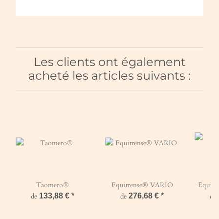
Les clients ont également
acheté les articles suivants :
Taomero®
Equitrense® VARIO
Equiz
de
133,88 €
*
de
276,68 €
*
de