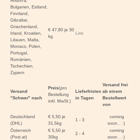
Andorra,
Bulgarien, Estland,
Finnland,
Gibraltar,
Griechenland,
€ 47,80 je 30
Irland, Kroatien,
Link
kg
Litauen, Malta,
Monaco, Polen,
Portugal,
Rumänien,
Tschechien,
Zypern
Versand frei
Preis
(pro
Versand
Lieferfristen
ab einem
Bestellung
"Schwer" nach
in Tagen
Bestellwert
inkl. MwSt.)
von
Deutschland
€ 5,50 je
coming
1 - 3
(DHL)
31,5kg
soon... :)
Österreich
€ 5,50 je
coming
2 - 4
(Post.at)
30kg
soon... :)