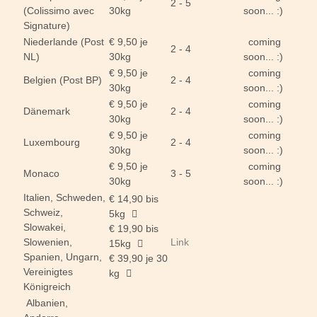
2 - 5
(Colissimo avec
30kg
soon... :)
Signature)
Niederlande (Post
€ 9,50 je
coming
2 - 4
NL)
30kg
soon... :)
€ 9,50 je
coming
Belgien (Post BP)
2 - 4
30kg
soon... :)
€ 9,50 je
coming
Dänemark
2 - 4
30kg
soon... :)
€ 9,50 je
coming
Luxembourg
2 - 4
30kg
soon... :)
€ 9,50 je
coming
Monaco
3 - 5
30kg
soon... :)
Italien, Schweden,
€ 14,90 bis
Schweiz,
5kg
Slowakei,
€ 19,90 bis
Slowenien,
Link
15kg
Spanien, Ungarn,
€ 39,90 je 30
Vereinigtes
kg
Königreich
Albanien,