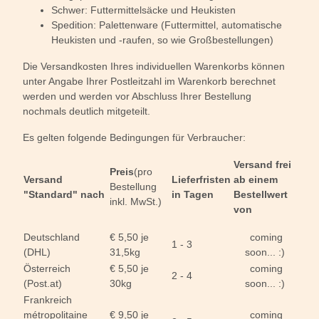
Schwer: Futtermittelsäcke und Heukisten
Spedition: Palettenware (Futtermittel, automatische
Heukisten und -raufen, so wie Großbestellungen)
Die Versandkosten Ihres individuellen Warenkorbs können
unter Angabe Ihrer Postleitzahl im Warenkorb berechnet
werden und werden vor Abschluss Ihrer Bestellung
nochmals deutlich mitgeteilt.
Es gelten folgende Bedingungen für Verbraucher:
Versand frei
Preis
(pro
Versand
Lieferfristen
ab einem
Bestellung
"Standard" nach
in Tagen
Bestellwert
inkl. MwSt.)
von
Deutschland
€ 5,50 je
coming
1 - 3
(DHL)
31,5kg
soon... :)
Österreich
€ 5,50 je
coming
2 - 4
(Post.at)
30kg
soon... :)
Frankreich
métropolitaine
€ 9,50 je
coming