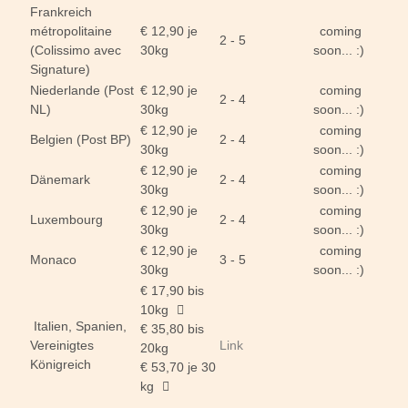
Frankreich
métropolitaine
€ 12,90 je
coming
2 - 5
(Colissimo avec
30kg
soon... :)
Signature)
Niederlande (Post
€ 12,90 je
coming
2 - 4
NL)
30kg
soon... :)
€ 12,90 je
coming
Belgien (Post BP)
2 - 4
30kg
soon... :)
€ 12,90 je
coming
Dänemark
2 - 4
30kg
soon... :)
€ 12,90 je
coming
Luxembourg
2 - 4
30kg
soon... :)
€ 12,90 je
coming
Monaco
3 - 5
30kg
soon... :)
€ 17,90 bis
10kg
Italien, Spanien,
€ 35,80 bis
Vereinigtes
Link
20kg
Königreich
€ 53,70 je 30
kg