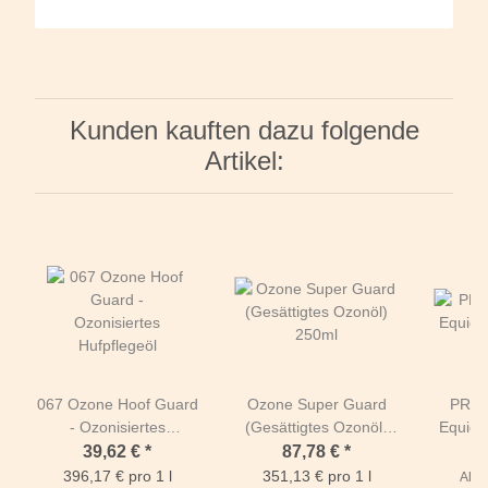
Kunden kauften dazu folgende
Artikel:
067 Ozone Hoof Guard
Ozone Super Guard
PROM
- Ozonisiertes
(Gesättigtes Ozonöl)
Equicli
Hufpflegeöl
250ml
39,62 €
*
87,78 €
*
396,17 € pro 1 l
351,13 € pro 1 l
Alter