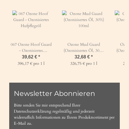
067 Ozone Hoof Guard
Ozone Mud Guard
Ozon
- Ozonisiertes
(Ozonisisertes Öl, 30%)
(Ozonis
Hufpflegeöl
100ml
39,62 €
*
32,68 €
*
396,17 € pro 1 l
326,75 € pro 1 l
293
Newsletter Abonnieren
Bitte senden Sie mir entsprechend Ihrer
Datenschutzerklärung
regelmäßig und jederzeit
widerruflich Informationen zu Ihrem Produktsortiment per
E-Mail zu.