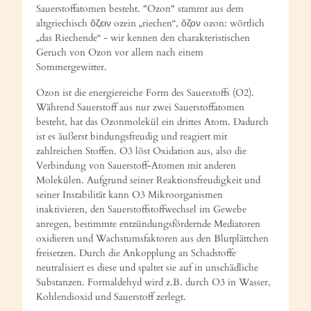
Sauerstoffatomen besteht. "Ozon" stammt aus dem
altgriechisch ὄζειν ozein „riechen“, ὄζον ozon: wörtlich
„das Riechende“ - wir kennen den charakteristischen
Geruch von Ozon vor allem nach einem
Sommergewitter.
Ozon ist die energiereiche Form des Sauerstoffs (O2).
Während Sauerstoff aus nur zwei Sauerstoffatomen
besteht, hat das Ozonmolekül ein drittes Atom. Dadurch
ist es äußerst bindungsfreudig und reagiert mit
zahlreichen Stoffen. O3 löst Oxidation aus, also die
Verbindung von Sauerstoff-Atomen mit anderen
Molekülen. Aufgrund seiner Reaktionsfreudigkeit und
seiner Instabilität kann O3 Mikroorganismen
inaktivieren, den Sauerstoffstoffwechsel im Gewebe
anregen, bestimmte entzündungsfördernde Mediatoren
oxidieren und Wachstumsfaktoren aus den Blutplättchen
freisetzen. Durch die Ankopplung an Schadstoffe
neutralisiert es diese und spaltet sie auf in unschädliche
Substanzen. Formaldehyd wird z.B. durch O3 in Wasser,
Kohlendioxid und Sauerstoff zerlegt.