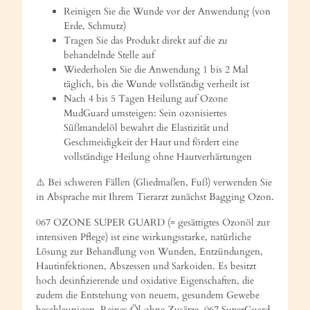
Reinigen Sie die Wunde vor der Anwendung (von
Erde, Schmutz)
Tragen Sie das Produkt direkt auf die zu
behandelnde Stelle auf
Wiederholen Sie die Anwendung 1 bis 2 Mal
täglich, bis die Wunde vollständig verheilt ist
Nach 4 bis 5 Tagen Heilung auf Ozone
MudGuard umsteigen: Sein ozonisiertes
Süßmandelöl bewahrt die Elastizität und
Geschmeidigkeit der Haut und fördert eine
vollständige Heilung ohne Hautverhärtungen
⚠️ Bei schweren Fällen (Gliedmaßen, Fuß) verwenden Sie
in Absprache mit Ihrem Tierarzt zunächst Bagging Ozon.
067 OZONE SUPER GUARD (= gesättigtes Ozonöl zur
intensiven Pflege) ist eine wirkungsstarke, natürliche
Lösung zur Behandlung von Wunden, Entzündungen,
Hautinfektionen, Abszessen und Sarkoiden. Es besitzt
hoch desinfizierende und oxidative Eigenschaften, die
zudem die Entstehung von neuem, gesundem Gewebe
beschleunigen. Reines Öl ohne Zusätze. 067 SuperGuard