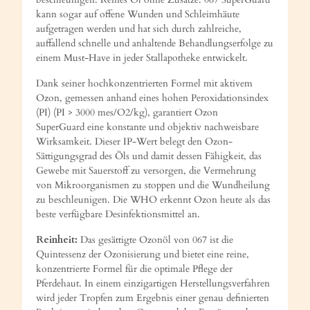
kann sogar auf offene Wunden und Schleimhäute
aufgetragen werden und hat sich durch zahlreiche,
auffallend schnelle und anhaltende Behandlungserfolge zu
einem Must-Have in jeder Stallapotheke entwickelt.
Dank seiner hochkonzentrierten Formel mit aktivem
Ozon, gemessen anhand eines hohen Peroxidationsindex
(PI) (PI > 3000 mes/O2/kg), garantiert Ozon
SuperGuard eine konstante und objektiv nachweisbare
Wirksamkeit. Dieser IP-Wert belegt den Ozon-
Sättigungsgrad des Öls und damit dessen Fähigkeit, das
Gewebe mit Sauerstoff zu versorgen, die Vermehrung
von Mikroorganismen zu stoppen und die Wundheilung
zu beschleunigen. Die WHO erkennt Ozon heute als das
beste verfügbare Desinfektionsmittel an.
Reinheit:
Das gesättigte Ozonöl von 067 ist die
Quintessenz der Ozonisierung und bietet eine reine,
konzentrierte Formel für die optimale Pflege der
Pferdehaut. In einem einzigartigen Herstellungsverfahren
wird jeder Tropfen zum Ergebnis einer genau definierten