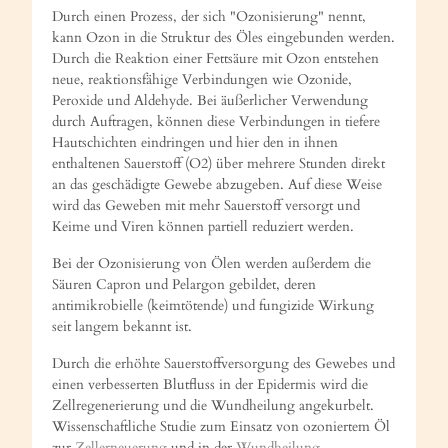
Durch einen Prozess, der sich "Ozonisierung" nennt,
kann Ozon in die Struktur des Öles eingebunden werden.
Durch die Reaktion einer Fettsäure mit Ozon entstehen
neue, reaktionsfähige Verbindungen wie Ozonide,
Peroxide und Aldehyde. Bei äußerlicher Verwendung
durch Auftragen, können diese Verbindungen in tiefere
Hautschichten eindringen und hier den in ihnen
enthaltenen Sauerstoff (O2) über mehrere Stunden direkt
an das geschädigte Gewebe abzugeben. Auf diese Weise
wird das Geweben mit mehr Sauerstoff versorgt und
Keime und Viren können partiell reduziert werden.
Bei der Ozonisierung von Ölen werden außerdem die
Säuren Capron und Pelargon gebildet, deren
antimikrobielle (keimtötende) und fungizide Wirkung
seit langem bekannt ist.
Durch die erhöhte Sauerstoffversorgung des Gewebes und
einen verbesserten Blutfluss in der Epidermis wird die
Zellregenerierung und die Wundheilung angekurbelt.
Wissenschaftliche Studie zum Einsatz von ozoniertem Öl
zur
Zellerneuerung
und in der
Wundheilung
.