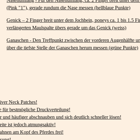
Nasenumfang - Für den Nasenumfang: ca. 2 Finger breit unter dem E
(Pink "1"), gerade rundum die Nase messen (hellblaue Punkte)
Genick – 2 Finger breit unter dem Jochbein, poneys ca. 1 bis 1.5 F
verlängerten Maulspalte übers gerade um das Genick (weiss)
Ganaschen - Den Treffpunkt zwischen der vorderen Augenhälfte un
über die tiefste Stelle der Ganaschen herum messen (grüne Punkte)
iver Neck Patches!
e für bestmögliche Druckverteilung!
r und häufiger abschnauben und sich deutlich schneller lösen!
eite ist jedoch atmungsaktiv!
bahnen am Kopf des Pferdes frei!
ssung!