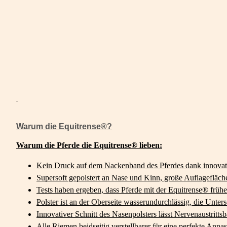
Warum die Equitrense®?
Warum die Pferde die Equitrense® lieben:
Kein Druck auf dem Nackenband des Pferdes dank innovat
Supersoft gepolstert an Nase und Kinn, große Auflagefläch
Tests haben ergeben, dass Pferde mit der Equitrense® frühe
Polster ist an der Oberseite wasserundurchlässig, die Unters
Innovativer Schnitt des Nasenpolsters lässt Nervenaustritts
Alle Riemen beidseitig verstellbarer für eine perfekte Anpa