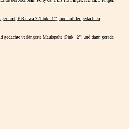
nde des Jochbein, Pony ca. 1 bis 1.5 Finger, KB ca. 3 Finger,
inger brei, KB etwa 3 (Pink "1"), und auf der gedachten
d gedachte verlängerte Maulspalte (Pink "2") und dann gerade