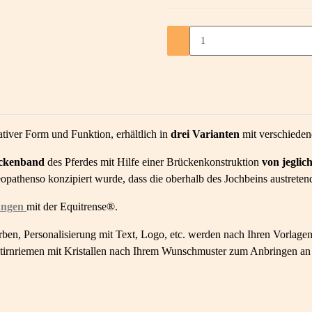
iver Form und Funktion, erhältlich in
drei Varianten
mit verschieden
ackenband
des Pferdes mit Hilfe einer Brückenkonstruktion
von jeglic
pathenso konzipiert wurde, dass die oberhalb des Jochbeins austretende
sungen
mit der Equitrense®.
rben, Personalisierung mit Text, Logo, etc. werden nach Ihren Vorlage
te Stirnriemen mit Kristallen nach Ihrem Wunschmuster zum Anbringen a