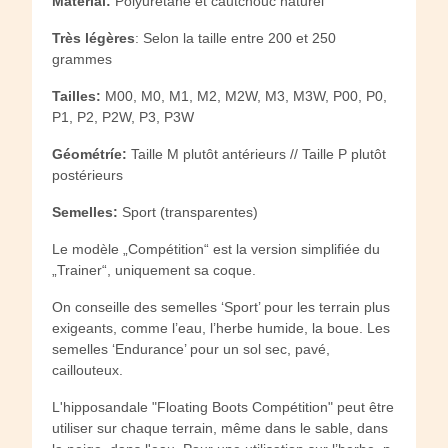
Matérial:
Polyurétane et cautchouc naturel
Très légères
: Selon la taille entre 200 et 250
grammes
Tailles:
M00, M0, M1, M2, M2W, M3, M3W, P00, P0,
P1, P2, P2W, P3, P3W
Géométríe:
Taille M plutôt antérieurs // Taille P plutôt
postérieurs
Semelles:
Sport (transparentes)
Le modèle „Compétition“ est la version simplifiée du
„Trainer“, uniquement sa coque.
On conseille des semelles ‘Sport’ pour les terrain plus
exigeants, comme l’eau, l’herbe humide, la boue. Les
semelles ‘Endurance’ pour un sol sec, pavé,
caillouteux.
L'hipposandale "Floating Boots Compétition" peut être
utiliser sur chaque terrain, même dans le sable, dans