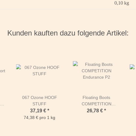
0,10
kg
Kunden kauften dazu folgende Artikel:
067 Ozone HOOF
Floating Boots
ort
STUFF
COMPETITION
Endurance P2
37,19 €
*
26,78 €
*
74,38 € pro 1 kg