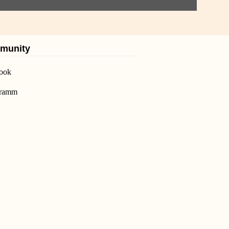
munity
ook
gramm