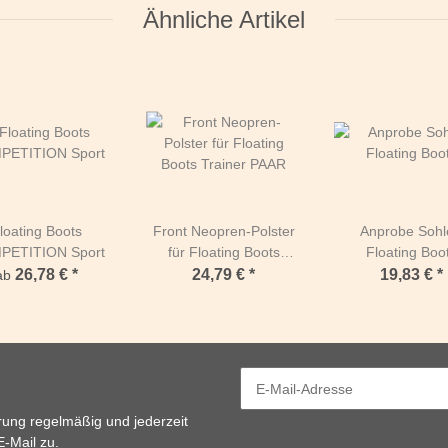
Ähnliche Artikel
loating Boots
Front Neopren-Polster
Anprobe Sohl
PETITION Sport
für Floating Boots
Floating Boo
Trainer PAAR
26,78 €
*
24,79 €
*
19,83 €
*
ab
rung
regelmäßig und jederzeit
E-Mail zu.