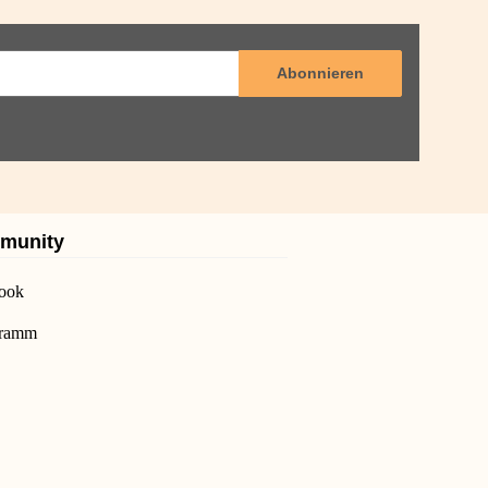
Abonnieren
munity
ook
gramm