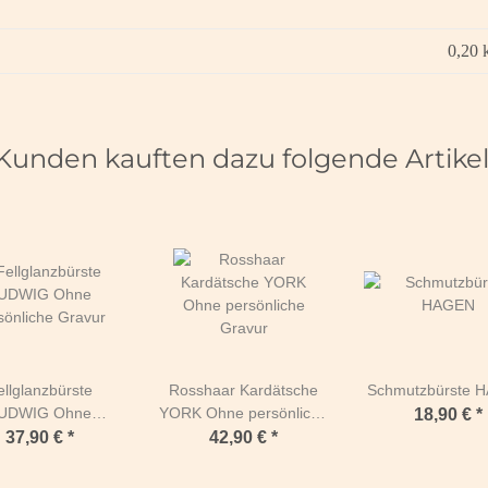
0,20
Kunden kauften dazu folgende Artikel
ellglanzbürste
Rosshaar Kardätsche
Schmutzbürste 
UDWIG Ohne
YORK Ohne persönliche
18,90 €
*
sönliche Gravur
Gravur
37,90 €
*
42,90 €
*