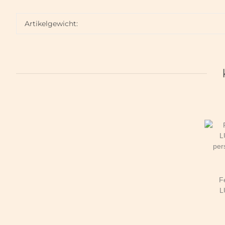
Artikelgewicht:
F
L
per