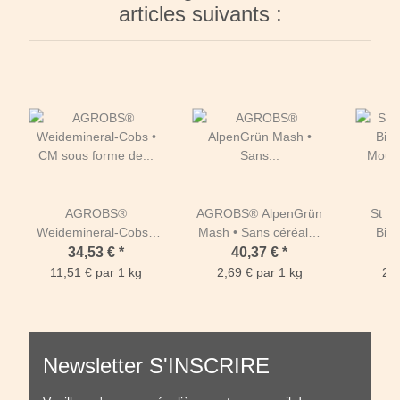
articles suivants :
AGROBS®
AGROBS® AlpenGrün
St H
Weidemineral-Cobs •
Mash • Sans céréales
BioC
CM sous forme de
Sac de 15 kg
Mous
34,53 €
*
40,37 €
*
friandise 3 kg
pulvér
11,51 € par 1 kg
2,69 € par 1 kg
24,
Newsletter S'INSCRIRE