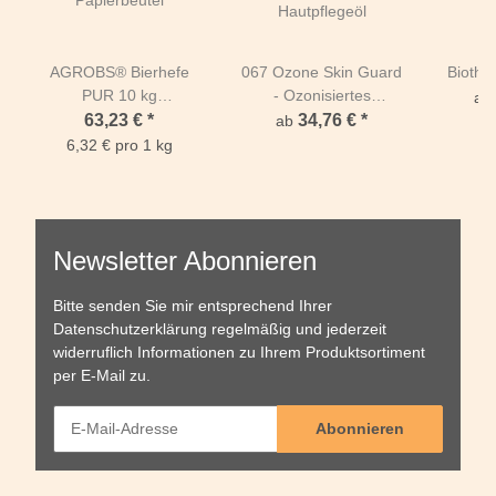
AGROBS® Bierhefe
067 Ozone Skin Guard
Biotha
PUR 10 kg
- Ozonisiertes
ab
Papierbeutel
Hautpflegeöl
63,23 €
*
34,76 €
*
ab
6,32 € pro 1 kg
Newsletter Abonnieren
Bitte senden Sie mir entsprechend Ihrer
Datenschutzerklärung
regelmäßig und jederzeit
widerruflich Informationen zu Ihrem Produktsortiment
per E-Mail zu.
Abonnieren