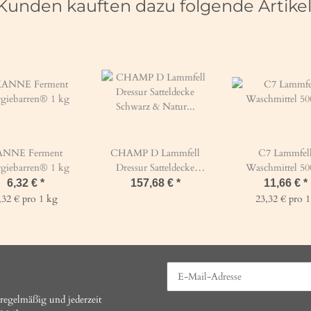
Kunden kauften dazu folgende Artikel
NNE Ferment
CHAMP D Lammfell
C7 Lammfel
giebarren® 1 kg
Dressur Satteldecke
Waschmittel 5
Schwarz & Natur
6,32 €
*
157,68 €
*
11,66 €
*
Warmblut Schwarz &
,32 € pro 1 kg
23,32 € pro 1
Natur
regelmäßig und jederzeit