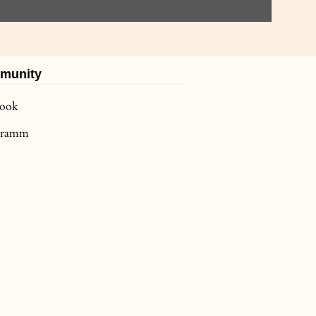
munity
book
agramm