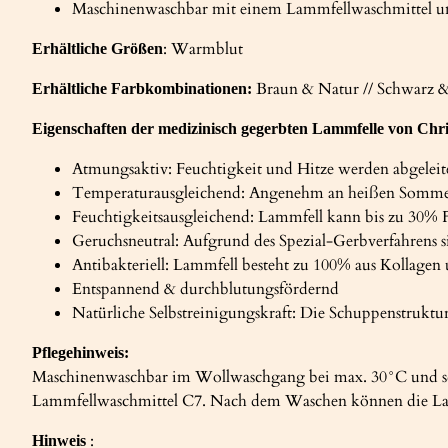
Maschinenwaschbar mit einem Lammfellwaschmittel un
: Warmblut
Erhältliche
Größen
Braun & Natur // Schwarz 
Erhältliche Farbkombinationen:
Eigenschaften der medizinisch gegerbten Lammfelle von Chri
Atmungsaktiv: Feuchtigkeit und Hitze werden abgeleitet 
Temperaturausgleichend: Angenehm an heißen Sommert
Feuchtigkeitsausgleichend: Lammfell kann bis zu 30% 
Geruchsneutral: Aufgrund des Spezial-Gerbverfahrens si
Antibakteriell: Lammfell besteht zu 100% aus Kollagen
Entspannend & durchblutungsfördernd
Natürliche Selbstreinigungskraft: Die Schuppenstrukt
Pflegehinweis:
Maschinenwaschbar im Wollwaschgang bei max. 30°C und sc
Lammfellwaschmittel C7. Nach dem Waschen können die Lam
:
Hinweis