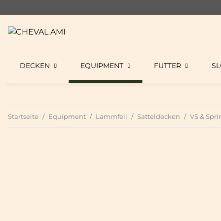
DECKEN
EQUIPMENT
FUTTER
S
Startseite
Equipment
Lammfell
Satteldecken
VS & Spr