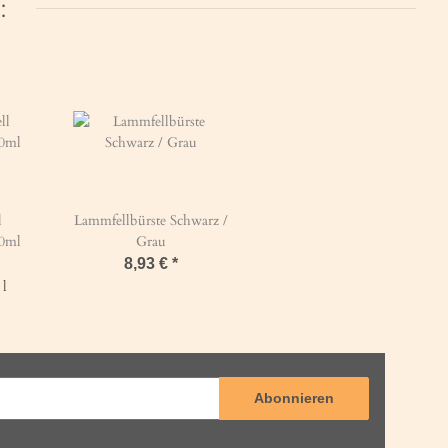
:
l
Lammfellbürste Schwarz /
00ml
Grau
8,93 €
*
 l
Abonnieren