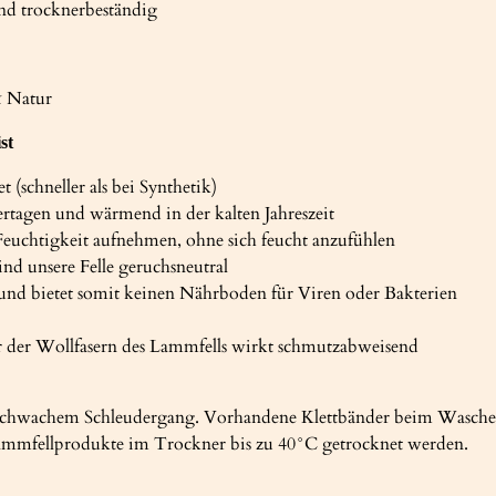
d trocknerbeständig
& Natur
st
(schneller als bei Synthetik)
agen und wärmend in der kalten Jahreszeit
Feuchtigkeit aufnehmen, ohne sich feucht anzufühlen
nd unsere Felle geruchsneutral
 und bietet somit keinen Nährboden für Viren oder Bakterien
ur der Wollfasern des Lammfells wirkt schmutzabweisend
hwachem Schleudergang. Vorhandene Klettbänder beim Waschen v
mfellprodukte im Trockner bis zu 40°C getrocknet werden.