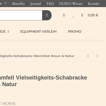
Aktuelles
Journal
FAQ
DUPLO Wissen
Kontakt
0,00 €
IDE
EQUIPMENT-VERLEIH
PROMO
itigkeits-Schabracke Warmblut Braun & Natur
fell Vielseitigkeits-Schabracke
 Natur
T HORSE