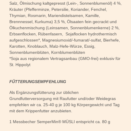
Salz, Ölmischung kaltgepresst (Lein-, Sonnenblumenöl) 4 %,
Kräuter (Pfefferminze, Petersilie, Koriander, Fenchel,
Thymian, Rosmarin, Mariendistelsamen, Kamille,
Brennnessel, Kurkuma) 3,5 %, Ölsaaten fein gecrackt und
Ölkuchenmischung (Leinsamen, Sonnenblumenkerne) 2 %,
Erbsenflocken, Rübenfasern, Sojaflocken hydrothermisch
aufgeschlossen*, Magnesiumoxid/-fumarat/-sulfat, Bierhefe,
Karotten, Knoblauch, Malz-Hefe-Würze, Essig,
Sonnenblumenblüten, Kornblumenblüten
*Soja aus regionalem Vertragsanbau (GMO-frei) exklusiv für
St. Hippolyt
FÜTTERUNGSEMPFEHLUNG
Als Ergänzungsfütterung zur üblichen
Grundfutterversorgung mit Raufutter und/oder Weidegras
empfehlen wir ca. 25-40 g je 100 kg Körpergewicht und Tag
mit dem Krippenfutter anzubieten.
1 Messbecher SemperMin® MÜSLI entspricht ca. 80 g