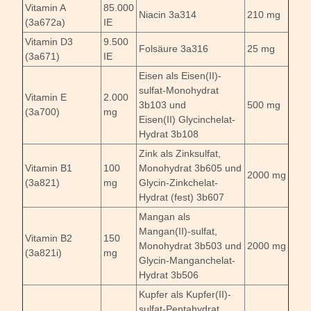
Vitamin A
85.000
Niacin 3a314
210 mg
(3a672a)
IE
Vitamin D3
9.500
Folsäure 3a316
25 mg
(3a671)
IE
Eisen als Eisen(II)-
sulfat-Monohydrat
Vitamin E
2.000
3b103 und
500 mg
(3a700)
mg
Eisen(II) Glycinchelat-
Hydrat 3b108
Zink als Zinksulfat,
Vitamin B1
100
Monohydrat 3b605 und
2000 mg
(3a821)
mg
Glycin-Zinkchelat-
Hydrat (fest) 3b607
Mangan als
Mangan(II)-sulfat,
Vitamin B2
150
Monohydrat 3b503 und
2000 mg
(3a821i)
mg
Glycin-Manganchelat-
Hydrat 3b506
Kupfer als Kupfer(II)-
sulfat-Pentahydrat