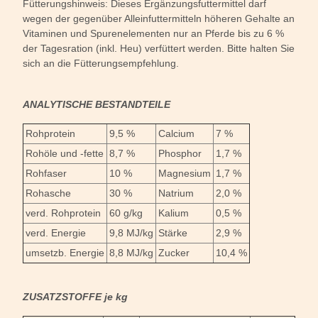
Fütterungshinweis: Dieses Ergänzungsfuttermittel darf
wegen der gegenüber Alleinfuttermitteln höheren Gehalte an
Vitaminen und Spurenelementen nur an Pferde bis zu 6 %
der Tagesration (inkl. Heu) verfüttert werden. Bitte halten Sie
sich an die Fütterungsempfehlung.
ANALYTISCHE BESTANDTEILE
Rohprotein
9,5 %
Calcium
7 %
Rohöle und -fette
8,7 %
Phosphor
1,7 %
Rohfaser
10 %
Magnesium
1,7 %
Rohasche
30 %
Natrium
2,0 %
verd. Rohprotein
60 g/kg
Kalium
0,5 %
verd. Energie
9,8 MJ/kg
Stärke
2,9 %
umsetzb. Energie
8,8 MJ/kg
Zucker
10,4 %
ZUSATZSTOFFE je kg