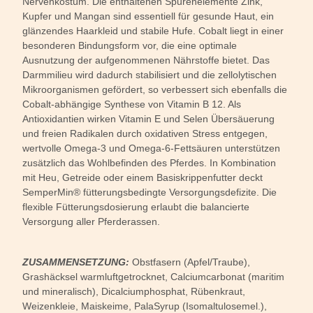
Nervenkostüm. Die enthaltenen Spurenelemente Zink,
Kupfer und Mangan sind essentiell für gesunde Haut, ein
glänzendes Haarkleid und stabile Hufe. Cobalt liegt in einer
besonderen Bindungsform vor, die eine optimale
Ausnutzung der aufgenommenen Nährstoffe bietet. Das
Darmmilieu wird dadurch stabilisiert und die zellolytischen
Mikroorganismen gefördert, so verbessert sich ebenfalls die
Cobalt-abhängige Synthese von Vitamin B 12. Als
Antioxidantien wirken Vitamin E und Selen Übersäuerung
und freien Radikalen durch oxidativen Stress entgegen,
wertvolle Omega-3 und Omega-6-Fettsäuren unterstützen
zusätzlich das Wohlbefinden des Pferdes. In Kombination
mit Heu, Getreide oder einem Basiskrippenfutter deckt
SemperMin® fütterungsbedingte Versorgungsdefizite. Die
flexible Fütterungsdosierung erlaubt die balancierte
Versorgung aller Pferderassen.
ZUSAMMENSETZUNG:
Obstfasern (Apfel/Traube),
Grashäcksel warmluftgetrocknet, Calciumcarbonat (maritim
und mineralisch), Dicalciumphosphat, Rübenkraut,
Weizenkleie, Maiskeime, PalaSyrup (Isomaltulosemel.),