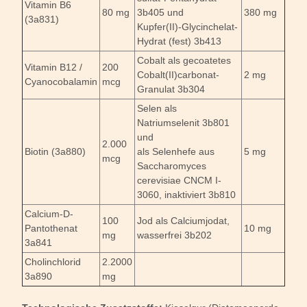
Vitamin B6
80 mg
3b405 und
380 mg
(3a831)
Kupfer(II)-Glycinchelat-
Hydrat (fest) 3b413
Cobalt als gecoatetes
Vitamin B12 /
200
Cobalt(II)carbonat-
2 mg
Cyanocobalamin
mcg
Granulat 3b304
Selen als
Natriumselenit 3b801
und
2.000
Biotin (3a880)
als Selenhefe aus
5 mg
mcg
Saccharomyces
cerevisiae CNCM I-
3060, inaktiviert 3b810
Calcium-D-
100
Jod als Calciumjodat,
Pantothenat
10 mg
mg
wasserfrei 3b202
3a841
Cholinchlorid
2.2000
3a890
mg