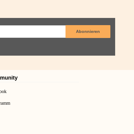
Abonnieren
munity
ook
gramm