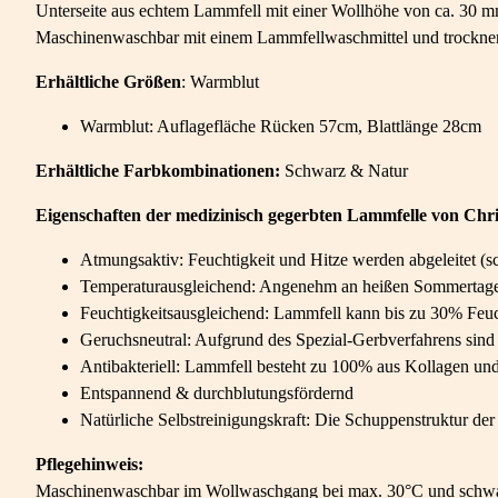
Unterseite aus echtem Lammfell mit einer Wollhöhe von ca. 30 mm. 
Maschinenwaschbar mit einem Lammfellwaschmittel und trockner
Erhältliche
Größen
: Warmblut
Warmblut: Auflagefläche Rücken 57cm, Blattlänge 28cm
Erhältliche Farbkombinationen:
Schwarz & Natur
Eigenschaften der medizinisch gegerbten Lammfelle von Chri
Atmungsaktiv: Feuchtigkeit und Hitze werden abgeleitet (sch
Temperaturausgleichend: Angenehm an heißen Sommertagen
Feuchtigkeitsausgleichend: Lammfell kann bis zu 30% Feuc
Geruchsneutral: Aufgrund des Spezial-Gerbverfahrens sind 
Antibakteriell: Lammfell besteht zu 100% aus Kollagen und
Entspannend & durchblutungsfördernd
Natürliche Selbstreinigungskraft: Die Schuppenstruktur d
Pflegehinweis:
Maschinenwaschbar im Wollwaschgang bei max. 30°C und schwac