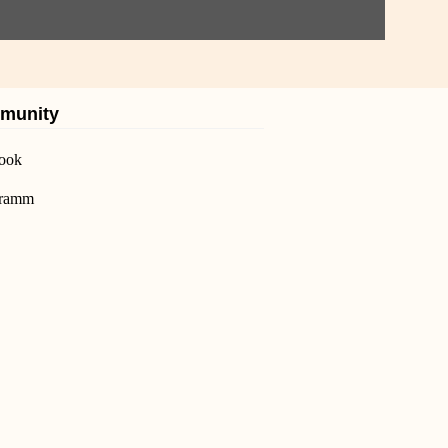
munity
ook
gramm