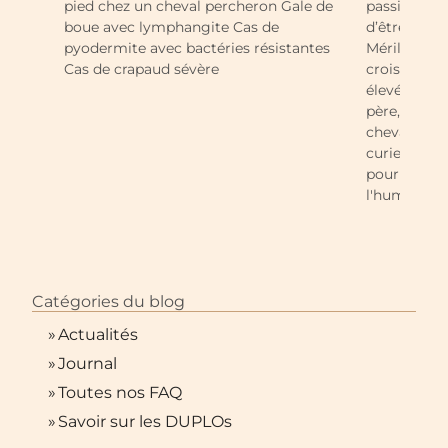
pied chez un cheval percheron Gale de
passionnée
boue avec lymphangite Cas de
d’être parte
pyodermite avec bactéries résistantes
Mérilver ! 
Cas de crapaud sévère
croisements
élevés en t
père, leur 
chevaux soc
curieux et 
pour une vi
l'humain.
Catégories du blog
»
Actualités
»
Journal
»
Toutes nos FAQ
»
Savoir sur les DUPLOs