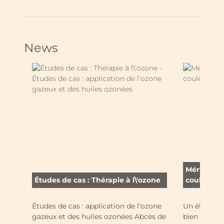
News
Mérilver -
Études de cas : Thérapie à l\'ozone
couleurs
Études de cas : application de l’ozone
Un élevage 
gazeux et des huiles ozonées Abcès de
bien dans le