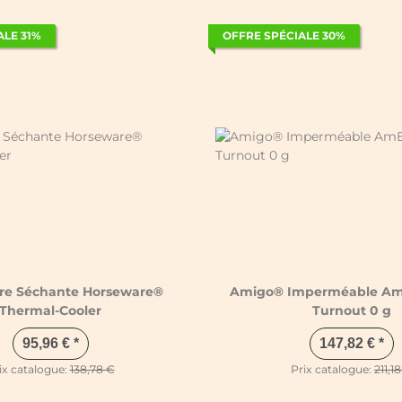
ALE 31%
OFFRE SPÉCIALE 30%
re Séchante Horseware®
Amigo® Imperméable AmE
Thermal-Cooler
Turnout 0 g
95,96 €
*
147,82 €
*
ix catalogue:
138,78 €
Prix catalogue:
211,1