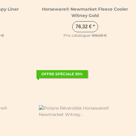
py Liner
Horseware® Newmarket Fleece Cooler
Witney Gold
76,32 €
*
0 €
Prix catalogue:
109,03 €
OFFRE SPÉCIALE 30%