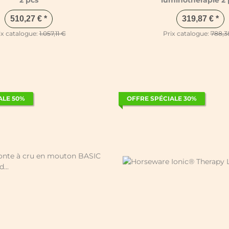
2 pcs
luminothérapie 2 
510,27 €
*
319,87 €
*
ix catalogue:
1.057,11 €
Prix catalogue:
788,3
ALE 50%
OFFRE SPÉCIALE 30%