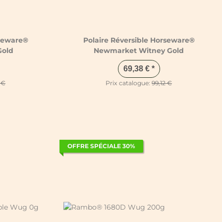
rseware®
Polaire Réversible Horseware®
Gold
Newmarket Witney Gold
69,38 €
*
 €
Prix catalogue:
99,12 €
OFFRE SPÉCIALE 30%