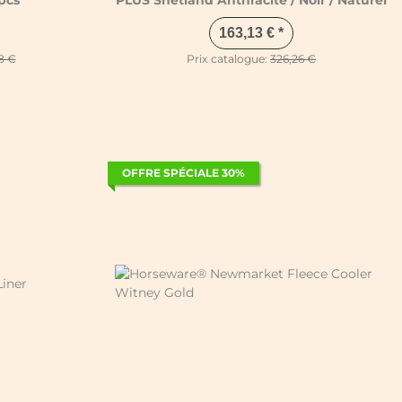
pcs
PLUS Shetland Anthracite / Noir / Naturel
163,13 €
*
8 €
Prix catalogue:
326,26 €
OFFRE SPÉCIALE 30%