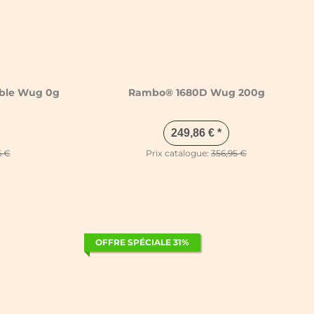
ble Wug 0g
Rambo® 1680D Wug 200g
249,86 €
*
6 €
Prix catalogue:
356,95 €
OFFRE SPÉCIALE 31%