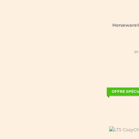
Horseware®
Pr
OFFRE SPÉCI