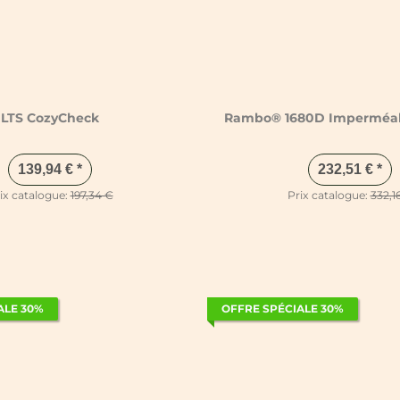
LTS CozyCheck
Rambo® 1680D Imperméa
139,94 €
*
232,51 €
*
ix catalogue:
197,34 €
Prix catalogue:
332,1
ALE 30%
OFFRE SPÉCIALE 30%