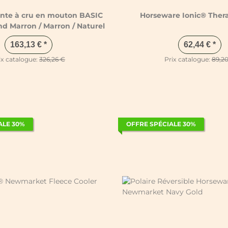
nte à cru en mouton BASIC
Horseware Ionic® Thera
d Marron / Marron / Naturel
163,13 €
*
62,44 €
*
ix catalogue:
326,26 €
Prix catalogue:
89,2
ALE 30%
OFFRE SPÉCIALE 30%