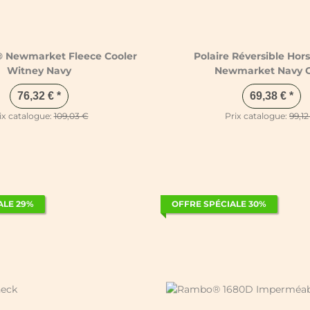
 Newmarket Fleece Cooler
Polaire Réversible Ho
Witney Navy
Newmarket Navy 
76,32 €
*
69,38 €
*
ix catalogue:
109,03 €
Prix catalogue:
99,12
ALE 29%
OFFRE SPÉCIALE 30%