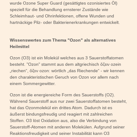
wurde Ozone Super Guard (gesättigtes ozonisiertes Öl)
speziell für die Behandlung ernsterer Zustände wie
Schleimhaut- und Ohrinfektionen, offene Wunden und
hartnäckige Pilz- oder Bakterienerkrankungen entwickelt.
Wissenswertes zum Thema "Ozon" als alternatives
Heilmittel
Ozon (O3) ist ein Molekül welches aus 3 Sauerstoffatomen
besteht. "Ozon" stammt aus dem altgriechisch ὄζειν ozein
„riechen“, ὄζον ozon: wörtlich „das Riechende“ - wir kennen
den charakteristischen Geruch von Ozon vor allem nach
einem Sommergewitter.
Ozon ist die energiereiche Form des Sauerstoffs (O2).
Während Sauerstoff aus nur zwei Sauerstoffatomen besteht,
hat das Ozonmolekül ein drittes Atom. Dadurch ist es
äußerst bindungsfreudig und reagiert mit zahlreichen
Stoffen. O3 löst Oxidation aus, also die Verbindung von
Sauerstoff-Atomen mit anderen Molekülen. Aufgrund seiner
Reaktionsfreudigkeit und seiner Instabilität kann O3