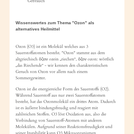
Gebrauch
Wissenswertes zum Thema "Ozon" als
alternatives Heilmittel
Ozon (O3) ist ein Molekül welches aus 3
Sauerstoffatomen besteht. "Ozon" stammt aus dem
altgriechisch ὄζειν ozein „riechen“, ὄζον ozon: wörtlich
„das Riechende“ - wir kennen den charakteristischen
Geruch von Ozon vor allem nach einem
Sommergewitter.
Ozon ist die energiereiche Form des Sauerstoffs (O2).
Während Sauerstoff aus nur zwei Sauerstoffatomen
besteht, hat das Ozonmolekül ein drittes Atom. Dadurch
ist es äußerst bindungsfreudig und reagiert mit
zahlreichen Stoffen. O3 löst Oxidation aus, also die
Verbindung von Sauerstoff-Atomen mit anderen
Molekülen. Aufgrund seiner Reaktionsfreudigkeit und
seiner Instabilität kann O3 Mikroorganismen