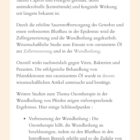
Säuren Capron und Pelargon gebildet, deren
antimikrobielle (keimtötende) und fungizide Wirkung
seit langem bekannt ist.
Durch die erhöhte Sauerstoffversorgung des Gewebes und
einen verbesserten Blutfluss in der Epidermis wird die
Zellregenerierung und die Wundheilung angekurbelt.
Wissenschaftliche Studie zum Einsatz von ozoniertem Öl
zur
Zellerneuerung
und in der
Wundheilung
.
Ozonöl wirkt nachweislich gegen Viren, Bakterien und
Parasiten. Die erfolgreiche Behandlung von
Pilzinfektionen mit ozonisiertem Öl wurde in
diesem
wissenschaftlichen Artikel untersucht und bestätigt.
Weitere Studien zum Thema Ozontherapie in der
Wundheilung von Pferden zeigen vielversprechende
Ergebnisse. Hier einige Schlüsselpunkte :
Verbesserung der Wundheilung : Die
Ozontherapie hilft, die Wundheilung zu
beschleunigen, indem sie den Blutfluss in den
betroffenen Bereich erhöht und so die Zufuhr von