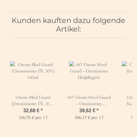
Kunden kauften dazu folgende
Artikel:
Ozone Mud Guard
067 Ozone Hoof Guard
Ozon
(Ozonisisertes Öl, 30%)
- Ozonisiertes
(Gesä
100ml
Hufpflegeöl
32,68 €
*
39,62 €
*
326,75 € pro 1 l
396,17 € pro 1 l
396