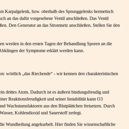
 am Karpalgelenk, bzw. oberhalb des Sprunggelenks hermetisch
ch an das dafür vorgesehene Ventil anschließen. Das Ventil
eßen. Den Generator an das Stromnetz anschließen. Stellen Sie den
nen werden in den ersten Tagen der Behandlung Sporen an die
 Abklingen der Symptome erklärt werden kann.
on: wörtlich „das Riechende“ - wir kennen den charakteristischen
in drittes Atom. Dadurch ist es äußerst bindungsfreudig und
ner Reaktionsfreudigkeit und seiner Instabilität kann O3
nd Wachstumsfaktoren aus den Blutplättchen freisetzen. Durch
 Wasser, Kohlendioxid und Sauerstoff zerlegt.
die Wundheilung angekurbelt. Hier finden Sie wissenschaftliche