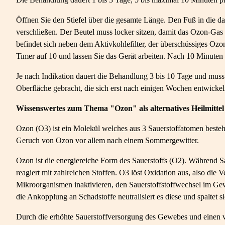
Öffnen Sie den Stiefel über die gesamte Länge. Den Fuß in die d
verschließen. Der Beutel muss locker sitzen, damit das Ozon-Gas
befindet sich neben dem Aktivkohlefilter, der überschüssiges Ozo
Timer auf 10 und lassen Sie das Gerät arbeiten. Nach 10 Minuten
Je nach Indikation dauert die Behandlung 3 bis 10 Tage und muss
Oberfläche gebracht, die sich erst nach einigen Wochen entwick
Wissenswertes zum Thema "Ozon" als alternatives Heilmittel
Ozon (O3) ist ein Molekül welches aus 3 Sauerstoffatomen besteh
Geruch von Ozon vor allem nach einem Sommergewitter.
Ozon ist die energiereiche Form des Sauerstoffs (O2). Während Sa
reagiert mit zahlreichen Stoffen. O3 löst Oxidation aus, also di
Mikroorganismen inaktivieren, den Sauerstoffstoffwechsel im Ge
die Ankopplung an Schadstoffe neutralisiert es diese und spaltet
Durch die erhöhte Sauerstoffversorgung des Gewebes und einen ve