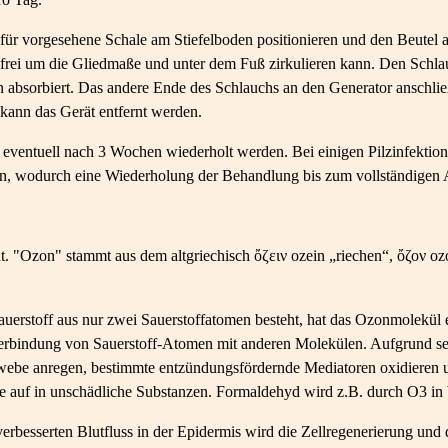
afür vorgesehene Schale am Stiefelboden positionieren und den Beutel
 frei um die Gliedmaße und unter dem Fuß zirkulieren kann. Den Schlau
n absorbiert. Das andere Ende des Schlauchs an den Generator anschli
 kann das Gerät entfernt werden.
 eventuell nach 3 Wochen wiederholt werden. Bei einigen Pilzinfektio
eln, wodurch eine Wiederholung der Behandlung bis zum vollständigen
t. "Ozon" stammt aus dem altgriechisch ὄζειν ozein „riechen“, ὄζον oz
uerstoff aus nur zwei Sauerstoffatomen besteht, hat das Ozonmolekül e
e Verbindung von Sauerstoff-Atomen mit anderen Molekülen. Aufgrund sei
webe anregen, bestimmte entzündungsfördernde Mediatoren oxidieren u
 sie auf in unschädliche Substanzen. Formaldehyd wird z.B. durch O3 in
rbesserten Blutfluss in der Epidermis wird die Zellregenerierung und 