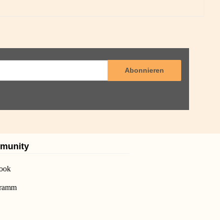
Abonnieren
munity
ook
gramm