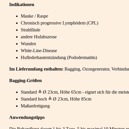
Indikationen
Mauke / Raspe
Chronisch progressive Lymphödem (CPL)
Strahlfäule
andere Hufabszesse
Wunden
White-Line-Disease
Huflederhautentzündung (Pododermatitis)
Im Lieferumfang enthalten:
Bagging, Ozongenerator, Verbindun
Bagging-Größen
Standard ≙ Ø 23cm, Höhe 65cm - eignet sich für die meisten
Standard hoch ≙ Ø 23cm, Höhe 85cm
Maßanfertigung
Anwendungstipps
Die Behandlung dauert 1 bis 3 Tage, 5 bis maximal 10 Minuten p