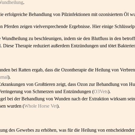
undheilung
.
ie erfolgreiche Behandlung von Pilzinfektionen mit ozonisiertem Öl w
Pferden zeigen vielversprechende Ergebnisse. Hier einige Schlüsselp
e Wundheilung zu beschleunigen, indem sie den Blutfluss in den betrof
ind. Diese Therapie reduziert außerdem Entzündungen und tötet Bakterie
den bei Ratten ergab, dass die Ozontherapie die Heilung von Verbre
rnal
).
Erkrankungen von Großtieren zeigt, dass Ozon zur Behandlung von Hu
er Verringerung von Schmerzen und Entzündungen (
O3Vets
).
gel bei der Behandlung von Wunden nach der Extraktion wirksam sein 
sen wurden (
Whole Horse Vet
).
rgung des Gewebes zu erhöhen, was für die Heilung von entscheidender 