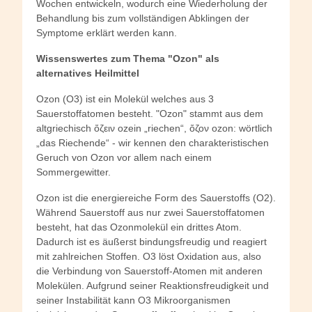
Wochen entwickeln, wodurch eine Wiederholung der
Behandlung bis zum vollständigen Abklingen der
Symptome erklärt werden kann.
Wissenswertes zum Thema "Ozon" als
alternatives Heilmittel
Ozon (O3) ist ein Molekül welches aus 3
Sauerstoffatomen besteht. "Ozon" stammt aus dem
altgriechisch ὄζειν ozein „riechen“, ὄζον ozon: wörtlich
„das Riechende“ - wir kennen den charakteristischen
Geruch von Ozon vor allem nach einem
Sommergewitter.
Ozon ist die energiereiche Form des Sauerstoffs (O2).
Während Sauerstoff aus nur zwei Sauerstoffatomen
besteht, hat das Ozonmolekül ein drittes Atom.
Dadurch ist es äußerst bindungsfreudig und reagiert
mit zahlreichen Stoffen. O3 löst Oxidation aus, also
die Verbindung von Sauerstoff-Atomen mit anderen
Molekülen. Aufgrund seiner Reaktionsfreudigkeit und
seiner Instabilität kann O3 Mikroorganismen