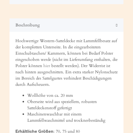
Beschreibung
Hochwertige Western-Satteldecke mit Lammfellbesatz auf
der kompletten Unterseite. In die eingearbeiteten
Einschubtaschen/ Kammern, können bei Bedarf Polster
eingeschoben werde (nicht im Lieferumfang enthalten, die
Polster können
hier
bestellt werden). Der Widerrist ist
nach hinten ausgeschnitten. Ein extra starker Nylonschutz
im Bereich des Sattelgurtes verhindert Beschädigungen
durch Aufscheuern.
Wollhöhe von ca. 20 mm
Oberseite wird aus speziellem, robusten
Satteldeckenstoff gefertigt
Maschinenwaschbar mit einem
Lammfellwaschmittel und trocknerbeständig
: 70, 75 und 80
Erhältliche
Größen