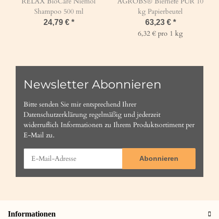
RELAX BioCare Niemöl
AGROBS® Bierhefe PUR 10
Shampoo 500 ml
kg Papierbeutel
24,79 €
*
63,23 €
*
6,32 € pro 1 kg
Newsletter Abonnieren
Bitte senden Sie mir entsprechend Ihrer
Datenschutzerklärung
regelmäßig und jederzeit
widerruflich Informationen zu Ihrem Produktsortiment per
E-Mail zu.
Abonnieren
Informationen