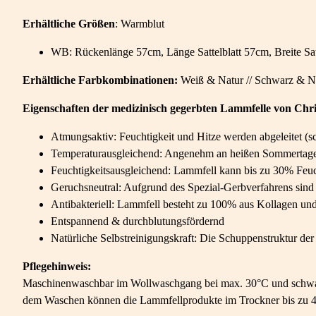
Erhältliche
Größen
: Warmblut
WB: Rückenlänge 57cm, Länge Sattelblatt 57cm, Breite Sat
Erhältliche Farbkombinationen:
Weiß & Natur // Schwarz & Na
Eigenschaften der medizinisch gegerbten Lammfelle von Chri
Atmungsaktiv: Feuchtigkeit und Hitze werden abgeleitet (sch
Temperaturausgleichend: Angenehm an heißen Sommertagen
Feuchtigkeitsausgleichend: Lammfell kann bis zu 30% Feuc
Geruchsneutral: Aufgrund des Spezial-Gerbverfahrens sind 
Antibakteriell: Lammfell besteht zu 100% aus Kollagen und
Entspannend & durchblutungsfördernd
Natürliche Selbstreinigungskraft: Die Schuppenstruktur d
Pflegehinweis:
Maschinenwaschbar im Wollwaschgang bei max. 30°C und schwac
dem Waschen können die Lammfellprodukte im Trockner bis zu 4