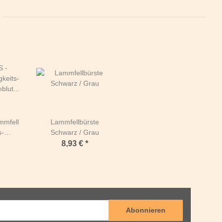
mmfell
Lammfellbürste
s-
Schwarz / Grau
mblut
8,93 €
*
ur
Abonnieren