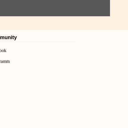
munity
ook
gramm