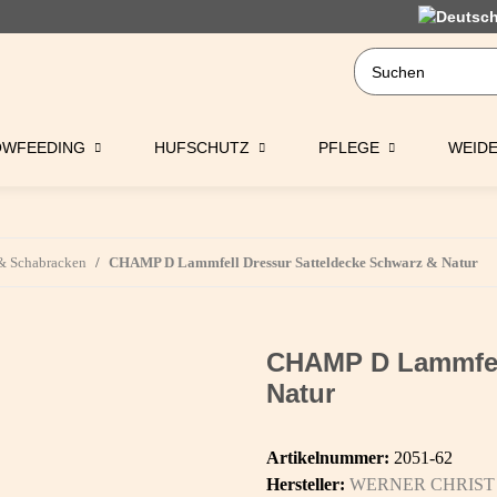
OWFEEDING
HUFSCHUTZ
PFLEGE
WEID
 & Schabracken
CHAMP D Lammfell Dressur Satteldecke Schwarz & Natur
CHAMP D Lammfell
Natur
Artikelnummer:
2051-62
Hersteller:
WERNER CHRIST