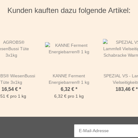
Kunden kauften dazu folgende Artikel:
BS® WiesenBussi
KANNE Ferment
SPEZIAL VS - La
Tüte 3x1kg
Energiebarren® 1 kg
Vielseitigkeit
Schabracke War
16,54 €
*
6,32 €
*
183,46 €
*
Braun & Nat
,51 € pro 1 kg
6,32 € pro 1 kg