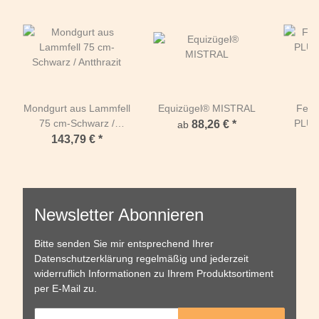
Mondgurt aus Lammfell
Equizügel® MISTRAL
Fells
75 cm-Schwarz /
PLUS
88,26 €
*
ab
Antthrazit
Br
143,79 €
*
4
Newsletter Abonnieren
Bitte senden Sie mir entsprechend Ihrer
Datenschutzerklärung
regelmäßig und jederzeit
widerruflich Informationen zu Ihrem Produktsortiment
per E-Mail zu.