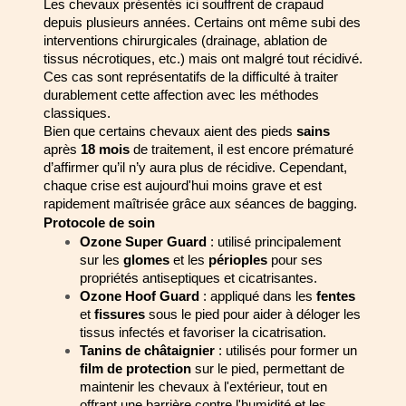
Les chevaux présentés ici souffrent de crapaud 
depuis plusieurs années. Certains ont 
même subi des 
interventions chirurgicales (drainage, ablation de 
tissus nécrotiques, 
etc.) mais ont malgré tout récidivé. 
Ces cas sont représentatifs de la difficulté à traiter 
durablement cette affection avec les méthodes 
classiques.
Bien que certains chevaux aient des pieds 
sains
après 
18 mois
 de traitement, il est 
encore prématuré 
d’affirmer qu’il n’y aura plus de récidive. Cependant, 
chaque crise 
est aujourd'hui moins grave et est 
rapidement maîtrisée grâce aux séances de 
bagging.
Protocole de soin
Ozone Super Guard
 : utilisé principalement 
sur les 
glomes
 et les 
périoples 
pour ses 
propriétés antiseptiques et cicatrisantes.
Ozone Hoof Guard
 : appliqué dans les 
fentes
et 
fissures
 sous le pied pour 
aider à déloger les 
tissus infectés et favoriser la cicatrisation.
Tanins de châtaignier
 : utilisés pour former un 
film de protection
 sur le pied, 
permettant de 
maintenir les chevaux à l'extérieur, tout en 
offrant une barrière 
contre l'humidité et les 