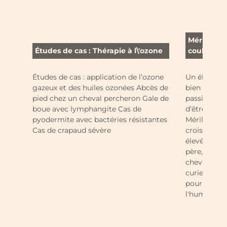
Mérilver -
Études de cas : Thérapie à l\'ozone
couleurs
Études de cas : application de l’ozone
Un élevage 
gazeux et des huiles ozonées Abcès de
bien dans le
pied chez un cheval percheron Gale de
passionnée
boue avec lymphangite Cas de
d’être parte
pyodermite avec bactéries résistantes
Mérilver ! 
Cas de crapaud sévère
croisements
élevés en t
père, leur 
chevaux soc
curieux et 
pour une vi
l'humain.