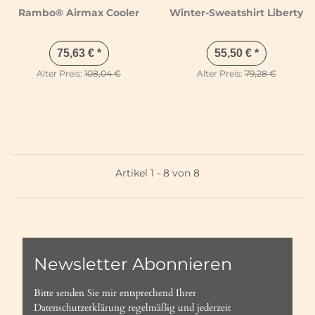
Rambo® Airmax Cooler
Winter-Sweatshirt Liberty
75,63 €
*
55,50 €
*
Alter Preis:
108,04 €
Alter Preis:
79,28 €
Artikel 1 - 8 von 8
Newsletter Abonnieren
Bitte senden Sie mir entsprechend Ihrer
Datenschutzerklärung
regelmäßig und jederzeit