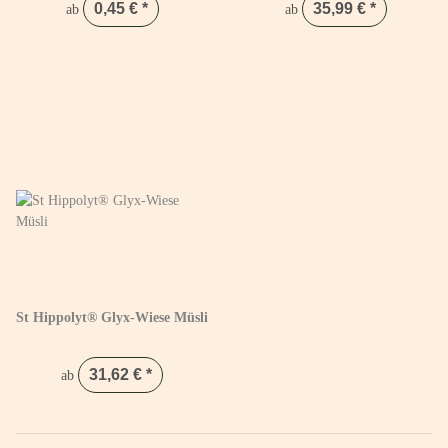
0,45 €
*
35,99 €
*
ab
ab
St Hippolyt® Glyx-Wiese Müsli
31,62 €
*
ab