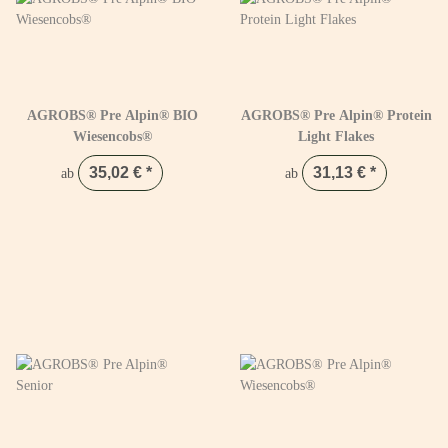
AGROBS® Pre Alpin® BIO
AGROBS® Pre Alpin® Protein
Wiesencobs®
Light Flakes
35,02 €
*
31,13 €
*
ab
ab