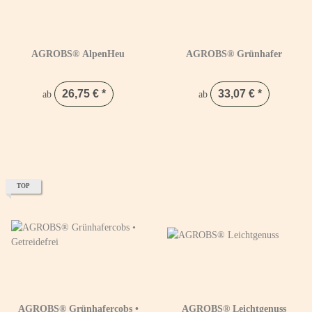
AGROBS® AlpenHeu
AGROBS® Grünhafer
26,75 €
*
33,07 €
*
ab
ab
TOP
AGROBS® Grünhafercobs •
AGROBS® Leichtgenuss