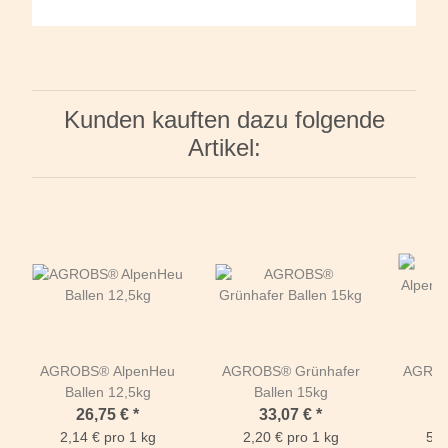
Kunden kauften dazu folgende
Artikel:
AGROBS® AlpenHeu
AGROBS® Grünhafer
AGROB
Ballen 12,5kg
Ballen 15kg
Se
Getreid
26,75 €
*
33,07 €
*
2,14 € pro 1 kg
2,20 € pro 1 kg
5,4