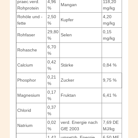
praec.verd.
4,96
118,20
Mangan
Rohprotein
%
mg/kg
Rohöle und -
2,50
4,20
Kupfer
fette
%
mg/kg
29,80
0,15
Rohfaser
Selen
%
mg/kg
6,70
Rohasche
%
0,42
Calcium
Stärke
0,84 %
%
0,21
Phosphor
Zucker
9,75 %
%
0,17
Magnesium
Fruktan
6,41 %
%
0,37
Chlorid
%
0,02
verd. Energie nach
7,69 DE
Natrium
%
GfE 2003
MJ/kg
1,42
umsetzb. Energie
6,50 ME