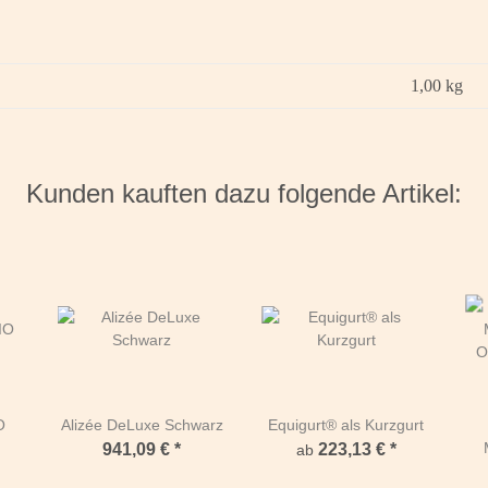
1,00
kg
Kunden kauften dazu folgende Artikel:
O
Alizée DeLuxe Schwarz
Equigurt® als Kurzgurt
941,09 €
*
223,13 €
*
ab
O