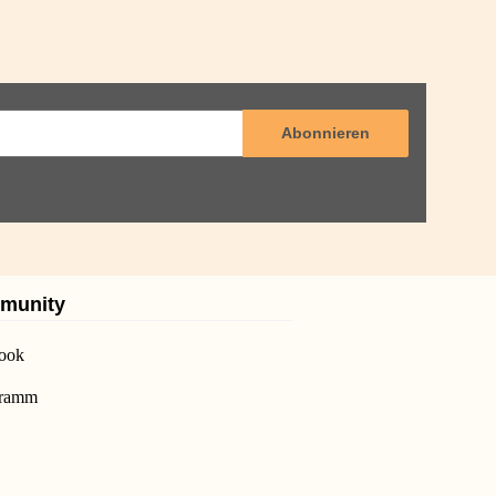
Abonnieren
munity
ook
gramm