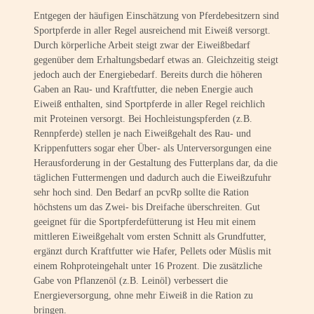
Entgegen der häufigen Einschätzung von Pferdebesitzern sind
Sportpferde in aller Regel ausreichend mit Eiweiß versorgt.
Durch körperliche Arbeit steigt zwar der Eiweißbedarf
gegenüber dem Erhaltungsbedarf etwas an. Gleichzeitig steigt
jedoch auch der Energiebedarf. Bereits durch die höheren
Gaben an Rau- und Kraftfutter, die neben Energie auch
Eiweiß enthalten, sind Sportpferde in aller Regel reichlich
mit Proteinen versorgt. Bei Hochleistungspferden (z.B.
Rennpferde) stellen je nach Eiweißgehalt des Rau- und
Krippenfutters sogar eher Über- als Unterversorgungen eine
Herausforderung in der Gestaltung des Futterplans dar, da die
täglichen Futtermengen und dadurch auch die Eiweißzufuhr
sehr hoch sind. Den Bedarf an pcvRp sollte die Ration
höchstens um das Zwei- bis Dreifache überschreiten. Gut
geeignet für die Sportpferdefütterung ist Heu mit einem
mittleren Eiweißgehalt vom ersten Schnitt als Grundfutter,
ergänzt durch Kraftfutter wie Hafer, Pellets oder Müslis mit
einem Rohproteingehalt unter 16 Prozent. Die zusätzliche
Gabe von Pflanzenöl (z.B. Leinöl) verbessert die
Energieversorgung, ohne mehr Eiweiß in die Ration zu
bringen.