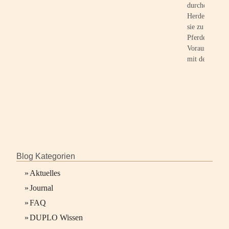
durchdachte K
Herde aufwach
sie zu natürlic
Pferden heran
Voraussetzunge
mit dem Mens
Blog Kategorien
»
Aktuelles
»
Journal
»
FAQ
»
DUPLO Wissen