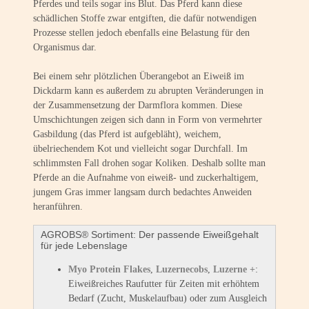
Pferdes und teils sogar ins Blut. Das Pferd kann diese
schädlichen Stoffe zwar entgiften, die dafür notwendigen
Prozesse stellen jedoch ebenfalls eine Belastung für den
Organismus dar.
Bei einem sehr plötzlichen Überangebot an Eiweiß im
Dickdarm kann es außerdem zu abrupten Veränderungen in
der Zusammensetzung der Darmflora kommen. Diese
Umschichtungen zeigen sich dann in Form von vermehrter
Gasbildung (das Pferd ist aufgebläht), weichem,
übelriechendem Kot und vielleicht sogar Durchfall. Im
schlimmsten Fall drohen sogar Koliken. Deshalb sollte man
Pferde an die Aufnahme von eiweiß- und zuckerhaltigem,
jungem Gras immer langsam durch bedachtes Anweiden
heranführen.
AGROBS® Sortiment: Der passende Eiweißgehalt
für jede Lebenslage
Myo Protein Flakes
,
Luzernecobs
,
Luzerne +
:
Eiweißreiches Raufutter für Zeiten mit erhöhtem
Bedarf (Zucht, Muskelaufbau) oder zum Ausgleich