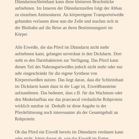
Dünndarmschleimhaut kann diese kleineren Bruchstücke
aufnehmen. Im Inneren der Dünndarmzellen folgt der Abbau
zu einzelnen Aminosäuren. An körpereigene Transporteiweiße
gebunden verlassen diese nun die Zelle und machen sich in
der Blutbahn auf die Reise an ihren Bestimmungsort im
Körper.
Alle Eiweiße, die das Pferd im Dünndarm nicht mehr
aufnehmen kann, gelangen unverdaut in den Dickdarm. Dort
steht es den Darmbakterien zur Verfügung. Das Pferd kann
diesen Teil des Nahrungseiweißes jedoch nicht mehr oder nur
sehr eingeschränkt für die eigene Synthese von
Körpereiweißen nutzen. Das liegt daran, dass die Schleimhaut
im Dickdarm kaum dazu in der Lage ist, Eiweißbausteine
aufzunehmen. Das bedeutet, dass z.B. für das Wachstum oder
den Muskelaufbau nur das praecaecal verdauliche Rohprotein
wirklich nutzbar ist. Deshalb ist diese Angabe in der
Pferdefütterung noch interessanter als der Gesamtgehalt an
Rohprotein.
Ob das Pferd ein Eiweiß bereits im Dünndarm verdauen kann
oder nicht, hängt davon ab, wie das Eiweiß im Futter