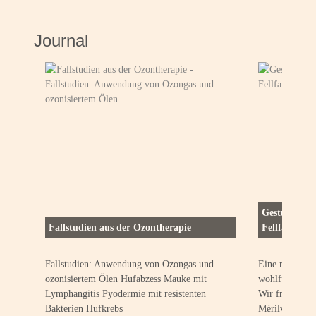
Journal
Gestüt Méril
Fallstudien aus der Ozontherapie
Fellfarben u
Fallstudien: Anwendung von Ozongas und
Eine respektvo
ozonisiertem Ölen Hufabzess Mauke mit
wohlfühlen, ei
Lymphangitis Pyodermie mit resistenten
Wir freuen uns
Bakterien Hufkrebs
Mérilver zu se