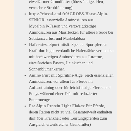
eiweißarmer Grundfutter (überständiges Heu,
vermehrte Strohfütterung)
https://cheval-ami.fr/AGROBS-Horse-Alpin-
SENIOR
: essenzielle Aminosäuren aus
Myoalpin®-Fasern und verzweigtkettige
Aminosäuren aus Maisflocken für ältere Pferde bei
Substanzverlust und Muskelabbau
Haferwiese Sportmüsli
: Spendet Sportpferden
Kraft durch gut verdauliche Haferstärke verbunden
mit hochwertigen Aminosäuren aus Luzerne,
eiweißreichen Fasern, Leinkuchen und
Sonnenblumenkernen
Amino Pur
: mit Spirulina-Alge, reich essenziellen
Aminosäuren, vor allem für Pferde im
Aufbautraining oder für leichtfuttrige Pferde und
Ponys während einer Diät mit reduzierter
Futtermenge
Pre Alpin Protein Light Flakes
: Für Pferde,
deren Ration nicht zu viel Gesamteiweiß enthalten
darf (bei Krankheit oder Leistungspferden zum
Ausgleich eiweißreicher Grundfutter)