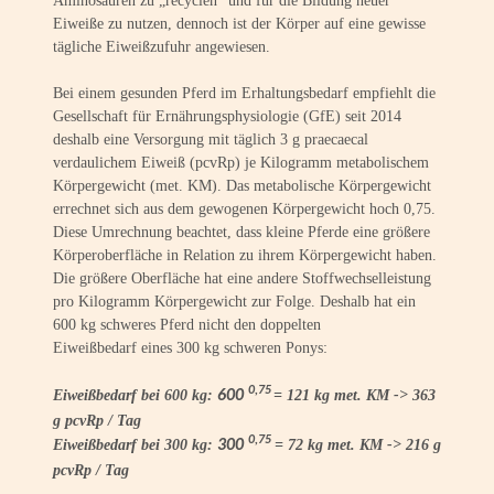
Aminosäuren zu „recyclen“ und für die Bildung neuer
Eiweiße zu nutzen, dennoch ist der Körper auf eine gewisse
tägliche Eiweißzufuhr angewiesen.
Bei einem gesunden Pferd im Erhaltungsbedarf empfiehlt die
Gesellschaft für Ernährungsphysiologie (GfE) seit 2014
deshalb eine Versorgung mit täglich 3 g praecaecal
verdaulichem Eiweiß (pcvRp) je Kilogramm metabolischem
Körpergewicht (met. KM). Das metabolische Körpergewicht
errechnet sich aus dem gewogenen Körpergewicht hoch 0,75.
Diese Umrechnung beachtet, dass kleine Pferde eine größere
Körperoberfläche in Relation zu ihrem Körpergewicht haben.
Die größere Oberfläche hat eine andere Stoffwechselleistung
pro Kilogramm Körpergewicht zur Folge. Deshalb hat ein
600 kg schweres Pferd nicht den doppelten
Eiweißbedarf eines 300 kg schweren Ponys:
0,75
Eiweißbedarf bei 600 kg:
600
= 121 kg met. KM -> 363
g pcvRp / Tag
0,75
Eiweißbedarf bei 300 kg:
300
= 72 kg met. KM -> 216 g
pcvRp / Tag