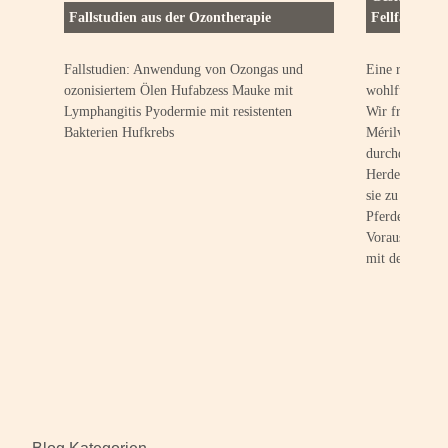
Fallstudien aus der Ozontherapie
Fellfarben u
Fallstudien: Anwendung von Ozongas und
Eine respektvo
ozonisiertem Ölen Hufabzess Mauke mit
wohlfühlen, ei
Lymphangitis Pyodermie mit resistenten
Wir freuen uns
Bakterien Hufkrebs
Mérilver zu se
durchdachte K
Herde aufwach
sie zu natürlic
Pferden heran
Voraussetzunge
mit dem Mens