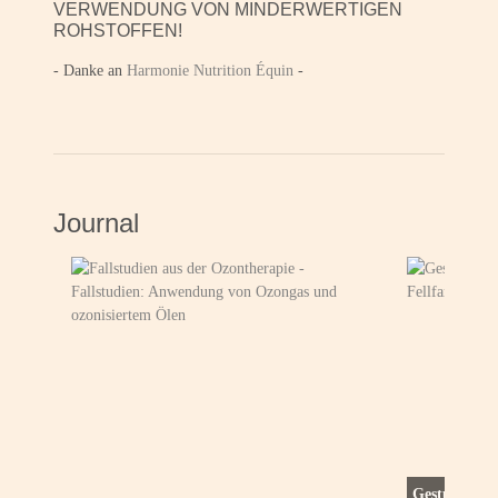
VERWENDUNG VON MINDERWERTIGEN
ROHSTOFFEN!
- Danke an
Harmonie Nutrition Équin
-
Journal
Gestüt Méril