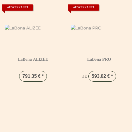
AUSVERKAUFT
AUSVERKAUFT
LaBona ALIZÉE
LaBona PRO
791,35 €
*
ab
593,02 €
*