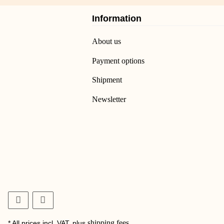
Information
About us
Payment options
Shipment
Newsletter
shipping fees
* All prices incl. VAT, plus