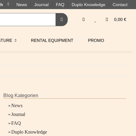
News
Journal
FAQ
Duplo Knowledge
Contact
0,00 €
STURE
RENTAL EQUIPMENT
PROMO
Blog Kategorien
»
News
»
Journal
»
FAQ
»
Duplo Knowledge