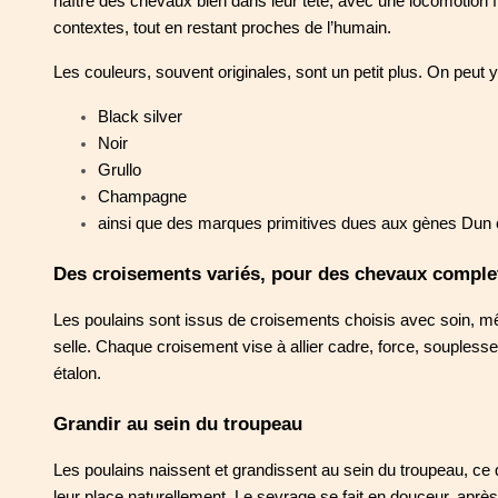
naître des chevaux bien dans leur tête, avec une locomotion flu
contextes, tout en restant proches de l’humain.
Les couleurs, souvent originales, sont un petit plus. On peut
Black silver
Noir
Grullo
Champagne
ainsi que des marques primitives dues aux gènes Dun o
Des croisements variés, pour des chevaux comple
Les poulains sont issus de croisements choisis avec soin, m
selle. Chaque croisement vise à allier cadre, force, soupless
étalon.
Grandir au sein du troupeau
Les poulains naissent et grandissent au sein du troupeau, ce 
leur place naturellement. Le sevrage se fait en douceur, après