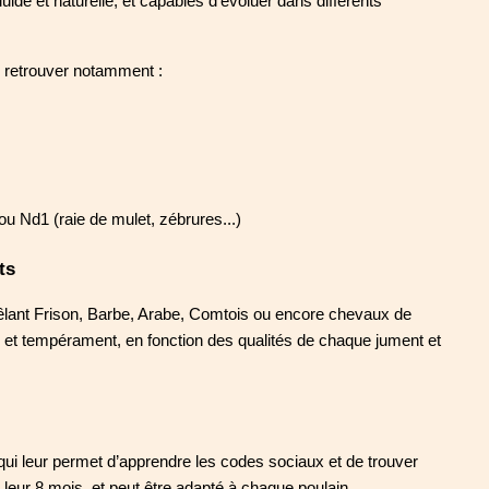
ide et naturelle, et capables d’évoluer dans différents 
 y retrouver notamment :
u Nd1 (raie de mulet, zébrures...)
ts
êlant Frison, Barbe, Arabe, Comtois ou encore chevaux de 
e et tempérament, en fonction des qualités de chaque jument et 
qui leur permet d’apprendre les codes sociaux et de trouver 
 leur 8 mois, et peut être adapté à chaque poulain