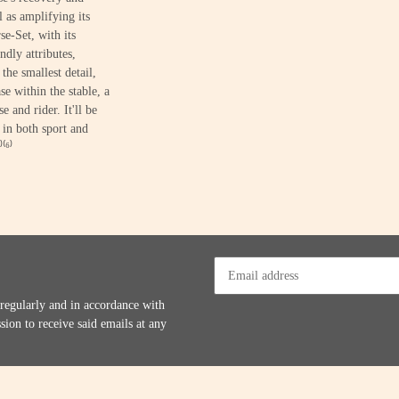
l as amplifying its
se-Set, with its
dly attributes,
the smallest detail,
se within the stable, a
e and rider. It'll be
 in both sport and
⁾⁽⁶⁾
 regularly and in accordance with
sion to receive said emails at any