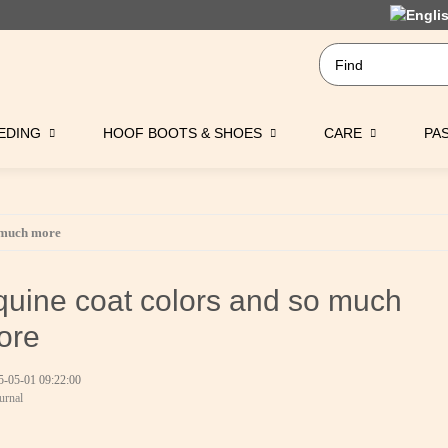
EDING
HOOF BOOTS & SHOES
CARE
PA
o much more
equine coat colors and so much
ore
5-05-01 09:22:00
urnal