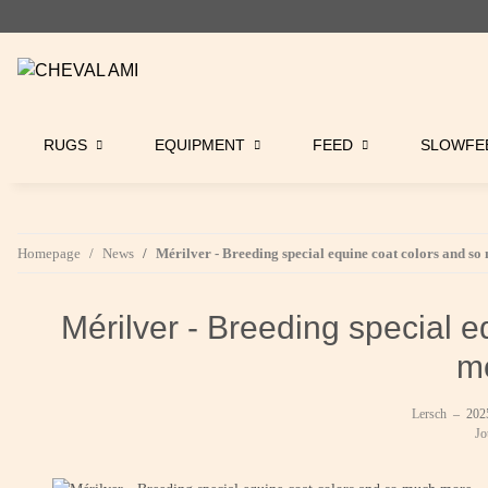
RUGS
EQUIPMENT
FEED
SLOWFE
Homepage
News
Mérilver - Breeding special equine coat colors and s
Mérilver - Breeding special 
m
Lersch
–
202
Jo