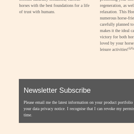
horses with the best foundations for a life
regeneration, as wel
of trust with humans.
relaxation. This Hor
numerous horse-frien
carefully planned to 
makes it the ideal ca
victory for both hors
loved by your horse
leisure activities!⁽¹⁾⁽⁵
Newsletter Subscribe
Please email me the latest information on your product portfolio
your data
privacy notice
. I recognise that I can revoke my permis
time.