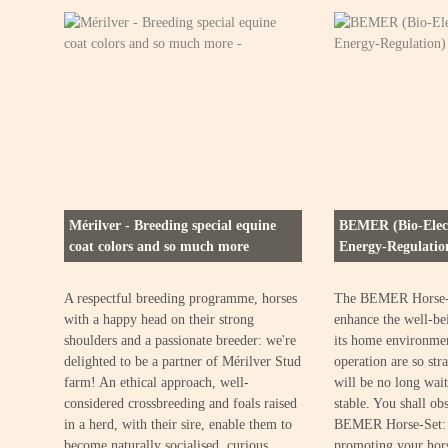
Mérilver - Breeding special equine
BEMER (Bio-Elec
coat colors and so much more
Energy-Regulation
A respectful breeding programme, horses
The BEMER Horse-Se
with a happy head on their strong
enhance the well-be
shoulders and a passionate breeder: we're
its home environmen
delighted to be a partner of Mérilver Stud
operation are so str
farm! An ethical approach, well-
will be no long wait
considered crossbreeding and foals raised
stable. You shall obs
in a herd, with their sire, enable them to
BEMER Horse-Set: i
become naturally socialised, curious
promoting your hors