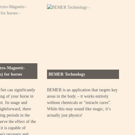
tro-Magnetic-
) for horses
BEMER Technology
Fo
t can significantly
BEMER is an application that targets key
Wha
ing of your horse in
areas in the body – it works entirely
the
t. Its usage and
without chemicals or “miracle cures”.
pro
aightforward, there
While this may sound like magic, it’s
Ans
ing periods in the
actually just physics!
que
erve the effect of the
fou
t is capable of
e's recovery and