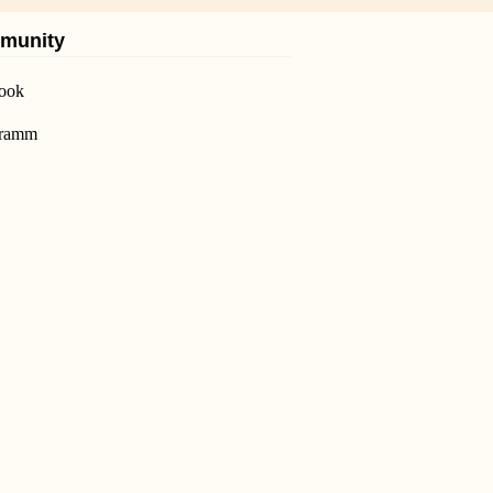
munity
ook
gramm