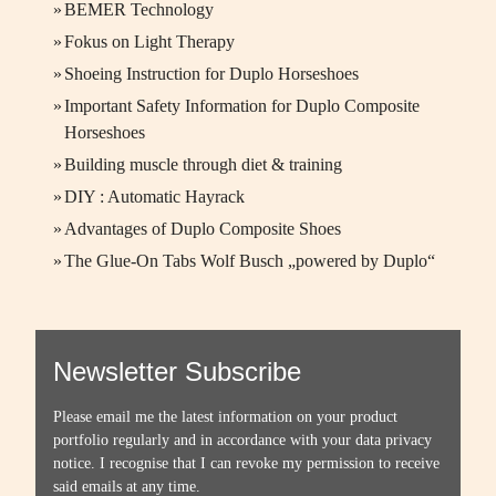
»
BEMER Technology
»
Fokus on Light Therapy
»
Shoeing Instruction for Duplo Horseshoes
»
Important Safety Information for Duplo Composite
Horseshoes
»
Building muscle through diet & training
»
DIY : Automatic Hayrack
»
Advantages of Duplo Composite Shoes
»
The Glue-On Tabs Wolf Busch „powered by Duplo“
Newsletter Subscribe
Please email me the latest information on your product
portfolio regularly and in accordance with your data
privacy
notice
. I recognise that I can revoke my permission to receive
said emails at any time.