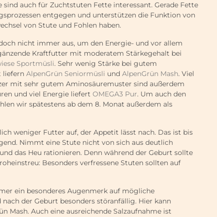
e sind auch für Zuchtstuten Fette interessant. Gerade Fette
sprozessen entgegen und unterstützen die Funktion von
wechsel von Stute und Fohlen haben.
jedoch nicht immer aus, um den Energie- und vor allem
rgänzende Kraftfutter mit moderatem Stärkegehalt bei
iese Sportmüsli
. Sehr wenig Stärke bei gutem
 liefern
AlpenGrün Seniormüsli
und
AlpenGrün Mash
. Viel
nzer mit sehr gutem Aminosäuremuster sind außerdem
en und viel Energie liefert
OMEGA3 Pur
. Um auch den
hlen wir spätestens ab dem 8. Monat außerdem als
h weniger Futter auf, der Appetit lässt nach. Das ist bis
end. Nimmt eine Stute nicht von sich aus deutlich
 und das Heu rationieren. Denn während der Geburt sollte
troheinstreu: Besonders verfressene Stuten sollten auf
immer ein besonderes Augenmerk auf mögliche
 nach der Geburt besonders störanfällig. Hier kann
rün Mash. Auch eine ausreichende Salzaufnahme ist