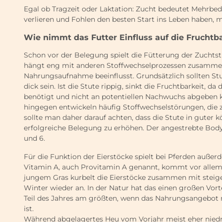
Egal ob Tragzeit oder Laktation: Zucht bedeutet Mehrbe
verlieren und Fohlen den besten Start ins Leben haben, 
Wie nimmt das Futter Einfluss auf die Fruchtb
Schon vor der Belegung spielt die Fütterung der Zuchts
hängt eng mit anderen Stoffwechselprozessen zusammen 
Nahrungsaufnahme beeinflusst. Grundsätzlich sollten St
dick sein. Ist die Stute rippig, sinkt die Fruchtbarkeit, 
benötigt und nicht an potentiellen Nachwuchs abgeben 
hingegen entwickeln häufig Stoffwechselstörungen, die
sollte man daher darauf achten, dass die Stute in guter k
erfolgreiche Belegung zu erhöhen. Der angestrebte Bod
und 6.
Für die Funktion der Eierstöcke spielt bei Pferden außerd
Vitamin A, auch Provitamin A genannt, kommt vor allem
jungem Gras kurbelt die Eierstöcke zusammen mit stei
Winter wieder an. In der Natur hat das einen großen Vort
Teil des Jahres am größten, wenn das Nahrungsangebot na
ist.
Während abgelagertes Heu vom Vorjahr meist eher niedri