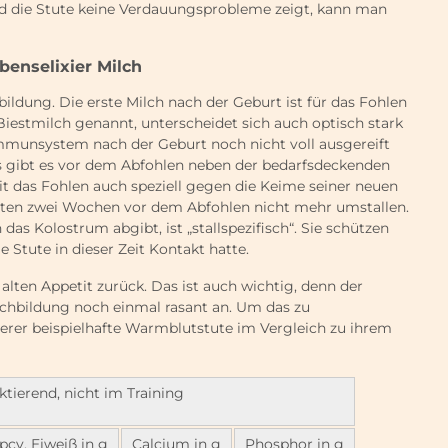
und die Stute keine Verdauungsprobleme zeigt, kann man
ebenselixier Milch
ldung. Die erste Milch nach der Geburt ist für das Fohlen
estmilch genannt, unterscheidet sich auch optisch stark
Immunsystem nach der Geburt noch nicht voll ausgereift
ms gibt es vor dem Abfohlen neben der bedarfsdeckenden
t das Fohlen auch speziell gegen die Keime seiner neuen
tzten zwei Wochen vor dem Abfohlen nicht mehr umstallen.
n das Kolostrum abgibt, ist „stallspezifisch“. Sie schützen
Stute in dieser Zeit Kontakt hatte.
lten Appetit zurück. Das ist auch wichtig, denn der
lchbildung noch einmal rasant an. Um das zu
erer beispielhafte Warmblutstute im Vergleich zu ihrem
tierend, nicht im Training
pcv. Eiweiß in g
Calcium in g
Phosphor in g