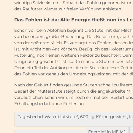
wichtig (Salzleckstein). Sobald das Fohlen geboren ist 
das Raufutter wieder zur freien Verfügung anbieten.
Das Fohlen ist da: Alle Energie fließt nun ins L
Schon vor dem Abfohlen beginnt die Stute mit der Milchbi
von besonders großer Bedeutung: Das Kolostrum, auch Bi
von der späteren Milch. Es versorgt das Fohlen, dessen 
ist, mit wichtigen Antikörpern. Bezüglich des Kolostru
Fütterung noch einen weiteren Faktor zu beachten: Dami
Umgebung geschützt ist, sollte man die Stute in den le
Denn ein Teil der Antikörper, die die Stute in dieser Zeit i
das Fohlen vor genau den Umgebungskeimen, mit der die 
Nach der Geburt finden gesunde Stuten schnell zu ihrem a
Bedarf der Mutterstute steigt durch die angekurbelte Mi
verdeutlichen, sehen wir uns noch einmal den Bedarf uns
Erhaltungsbedarf ohne Fohlen an:
Tagesbedarf Warmblutstute*, 600 kg Körpergewicht, lak
Energie* in ME MJ