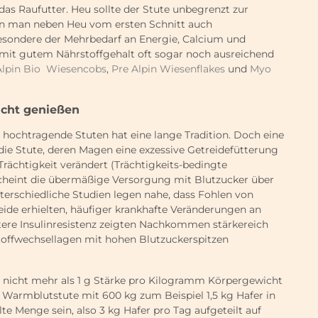
das Raufutter. Heu sollte der Stute unbegrenzt zur
nn man neben Heu vom ersten Schnitt auch
esondere der Mehrbedarf an Energie, Calcium und
 mit gutem Nährstoffgehalt oft sogar noch ausreichend
Alpin Bio Wiesencobs
,
Pre Alpin Wiesenflakes
und
Myo
icht genießen
hochtragende Stuten hat eine lange Tradition. Doch eine
die Stute, deren Magen eine exzessive Getreidefütterung
Trächtigkeit verändert (Trächtigkeits-bedingte
 scheint die übermäßige Versorgung mit Blutzucker über
terschiedliche Studien legen nahe, dass Fohlen von
ide erhielten, häufiger krankhafte Veränderungen an
tere Insulinresistenz zeigten Nachkommen stärkereich
 Stoffwechsellagen mit hohen Blutzuckerspitzen
e nicht mehr als 1 g Stärke pro Kilogramm Körpergewicht
r Warmblutstute mit 600 kg zum Beispiel 1,5 kg Hafer in
lte Menge sein, also 3 kg Hafer pro Tag aufgeteilt auf