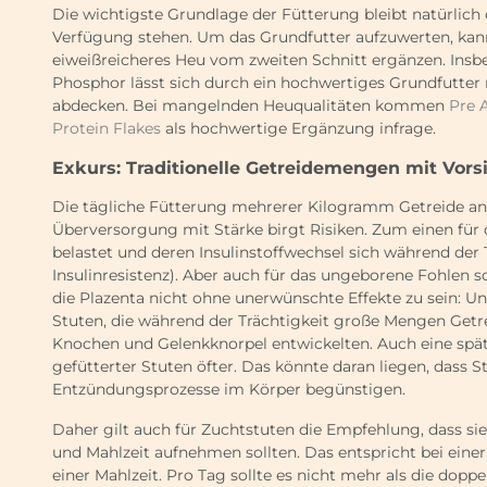
Die wichtigste Grundlage der Fütterung bleibt natürlich 
Verfügung stehen. Um das Grundfutter aufzuwerten, ka
eiweißreicheres Heu vom zweiten Schnitt ergänzen. Insb
Phosphor lässt sich durch ein hochwertiges Grundfutter
abdecken. Bei mangelnden Heuqualitäten kommen
Pre 
Protein Flakes
als hochwertige Ergänzung infrage.
Exkurs: Traditionelle Getreidemengen mit Vors
Die tägliche Fütterung mehrerer Kilogramm Getreide an 
Überversorgung mit Stärke birgt Risiken. Zum einen für 
belastet und deren Insulinstoffwechsel sich während der 
Insulinresistenz). Aber auch für das ungeborene Fohlen
die Plazenta nicht ohne unerwünschte Effekte zu sein: Un
Stuten, die während der Trächtigkeit große Mengen Getre
Knochen und Gelenkknorpel entwickelten. Auch eine spä
gefütterter Stuten öfter. Das könnte daran liegen, dass
Entzündungsprozesse im Körper begünstigen.
Daher gilt auch für Zuchtstuten die Empfehlung, dass si
und Mahlzeit aufnehmen sollten. Das entspricht bei eine
einer Mahlzeit. Pro Tag sollte es nicht mehr als die doppe