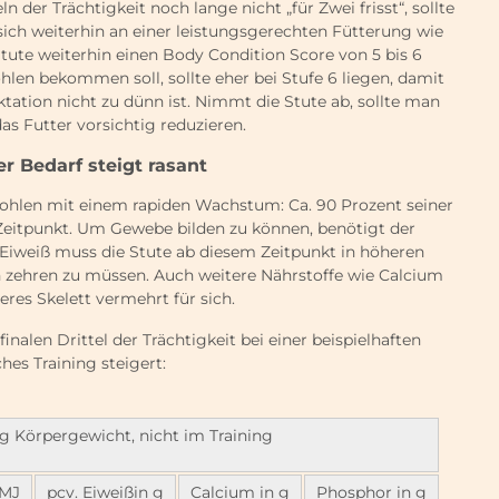
 der Trächtigkeit noch lange nicht „für Zwei frisst“, sollte
 sich weiterhin an einer leistungsgerechten Fütterung wie
 Stute weiterhin einen Body Condition Score von 5 bis 6
ohlen bekommen soll, sollte eher bei Stufe 6 liegen, damit
ation nicht zu dünn ist. Nimmt die Stute ab, sollte man
das Futter vorsichtig reduzieren.
er Bedarf steigt rasant
ohlen mit einem rapiden Wachstum: Ca. 90 Prozent seiner
Zeitpunkt. Um Gewebe bilden zu können, benötigt der
 Eiweiß muss die Stute ab diesem Zeitpunkt in höheren
zehren zu müssen. Auch weitere Nährstoffe wie Calcium
res Skelett vermehrt für sich.
inalen Drittel der Trächtigkeit bei einer beispielhaften
es Training steigert:
g Körpergewicht, nicht im Training
 MJ
pcv. Eiweißin g
Calcium in g
Phosphor in g