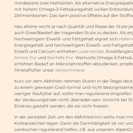
mindestens zwei Mahlzeiten. Als alternative Energiequell
mit hohem Omega-3-Fettsäuregehalt wirken Entzündung
Zellmembranen. Das kann positive Effekte auf den Stoff
Heu alleine reicht je nach Qualität und Rasse der Stute 
auch Eiweißbedarf der tragenden Stute zu decken. Als e
hochwertigem Eiweiß- und Fettgehalt eignet sich
Haferw
Energiegehalt und hochwertigem Eiweiß- und Fettgehalt
Eiweiß und Calcium enthalten
Luzernecobs
. Eiweißergä
Amino Pur
und
Bierhefe Pur
. Wertvolle Omega-3-Fettsäur
erhöhten Bedarf an Mikronährstoffen abzudecken, empfe
Mineralfutter unser
Seniormineral
.
Kurz vor dem Abfohlen nehmen Stuten in der Regel deutlic
zu einem gewissen Grad normal und nicht besorgniserreg
weniger Raufutter auf, sollte man regulierend eingreifen
der Verdauungstrakt nicht überladen sein. Vorsicht bei S
Einstreu gestellt werden, die sie nicht fressen.
In der sensiblen Zeit um den Abfohltermin sollte man 
Kolikanzeichen legen. Denn die Darmtätigkeit ist vor und
Leinkuchen regulierend helfen, z.B. aus unserem AlpenG