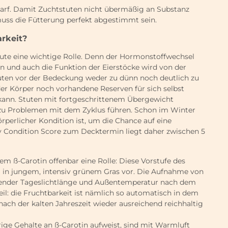
darf. Damit Zuchtstuten nicht übermäßig an Substanz
muss die Fütterung perfekt abgestimmt sein.
arkeit?
tute eine wichtige Rolle. Denn der Hormonstoffwechsel
und auch die Funktion der Eierstöcke wird von der
uten vor der Bedeckung weder zu dünn noch deutlich zu
da der Körper noch vorhandene Reserven für sich selbst
kann. Stuten mit fortgeschrittenem Übergewicht
 zu Problemen mit dem Zyklus führen. Schon im Winter
örperlicher Kondition ist, um die Chance auf eine
y Condition Score zum Decktermin liegt daher zwischen 5
em ß-Carotin offenbar eine Rolle: Diese Vorstufe des
 in jungem, intensiv grünem Gras vor. Die Aufnahme von
gender Tageslichtlänge und Außentemperatur nach dem
eil: die Fruchtbarkeit ist nämlich so automatisch in dem
ch der kalten Jahreszeit wieder ausreichend reichhaltig
ge Gehalte an ß-Carotin aufweist, sind mit Warmluft