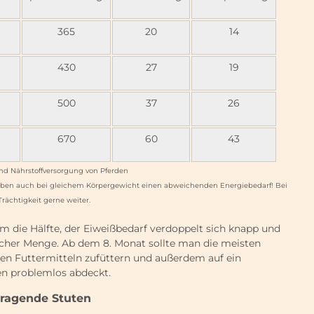
365
20
14
430
27
19
500
37
26
670
60
43
und Nährstoffversorgung von Pferden
) haben auch bei gleichem Körpergewicht einen abweichenden Energiebedarf! Bei
rächtigkeit gerne weiter.
m die Hälfte, der Eiweißbedarf verdoppelt sich knapp und
acher Menge. Ab dem 8. Monat sollte man die meisten
ren Futtermitteln zufüttern und außerdem auf ein
en problemlos abdeckt.
tragende Stuten