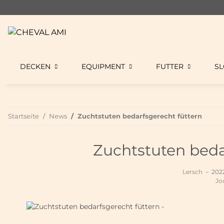
DECKEN
EQUIPMENT
FUTTER
S
Startseite
News
Zuchtstuten bedarfsgerecht füttern
Zuchtstuten beda
Lersch
–
2022
Jo