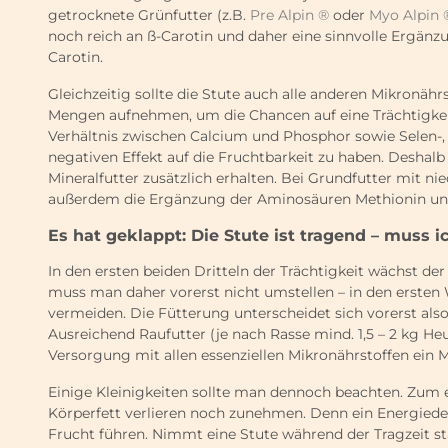
getrocknete Grünfutter (z.B.
Pre Alpin ®
oder
Myo Alpin 
noch reich an ß-Carotin und daher eine sinnvolle Ergänz
Carotin.
Gleichzeitig sollte die Stute auch alle anderen Mikronä
Mengen aufnehmen, um die Chancen auf eine Trächtigke
Verhältnis zwischen Calcium und Phosphor sowie Selen-,
negativen Effekt auf die Fruchtbarkeit zu haben. Desha
Mineralfutter zusätzlich erhalten. Bei Grundfutter mit ni
außerdem die Ergänzung der Aminosäuren Methionin und 
Es hat geklappt: Die Stute ist tragend – muss 
In den ersten beiden Dritteln der Trächtigkeit wächst de
muss man daher vorerst nicht umstellen – in den ersten
vermeiden. Die Fütterung unterscheidet sich vorerst also
Ausreichend Raufutter (je nach Rasse mind. 1,5 – 2 kg Heu
Versorgung mit allen essenziellen Mikronährstoffen ein Mi
Einige Kleinigkeiten sollte man dennoch beachten. Zum ei
Körperfett verlieren noch zunehmen. Denn ein Energiedef
Frucht führen. Nimmt eine Stute während der Tragzeit st