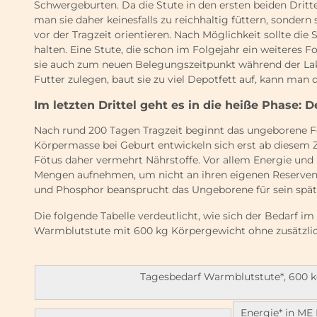
Schwergeburten. Da die Stute in den ersten beiden Dritteln
man sie daher keinesfalls zu reichhaltig füttern, sondern
vor der Tragzeit orientieren. Nach Möglichkeit sollte die
halten. Eine Stute, die schon im Folgejahr ein weiteres F
sie auch zum neuen Belegungszeitpunkt während der Lakt
Futter zulegen, baut sie zu viel Depotfett auf, kann man 
Im letzten Drittel geht es in die heiße Phase: D
Nach rund 200 Tagen Tragzeit beginnt das ungeborene F
Körpermasse bei Geburt entwickeln sich erst ab diesem 
Fötus daher vermehrt Nährstoffe. Vor allem Energie und
Mengen aufnehmen, um nicht an ihren eigenen Reserven 
und Phosphor beansprucht das Ungeborene für sein späte
Die folgende Tabelle verdeutlicht, wie sich der Bedarf im f
Warmblutstute mit 600 kg Körpergewicht ohne zusätzlich
Tagesbedarf Warmblutstute*, 600 k
Energie* in ME