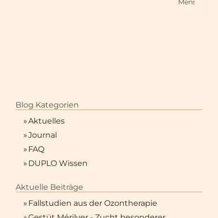
Menschen m
Blog Kategorien
»
Aktuelles
»
Journal
»
FAQ
»
DUPLO Wissen
Aktuelle Beiträge
»
Fallstudien aus der Ozontherapie
»
Gestüt Mérilver - Zucht besonderer