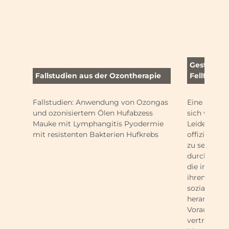
Gestüt Mér
Fallstudien aus der Ozontherapie
Fellfarben
Fallstudien: Anwendung von Ozongas
Eine respekt
und ozonisiertem Ölen Hufabzess
sich wohlfü
Mauke mit Lymphangitis Pyodermie
Leidenschaf
mit resistenten Bakterien Hufkrebs
offizieller 
zu sein! Ein
durchdacht
die in der 
ihrem Vater,
sozialisier
heranwachse
Voraussetzu
vertrauens