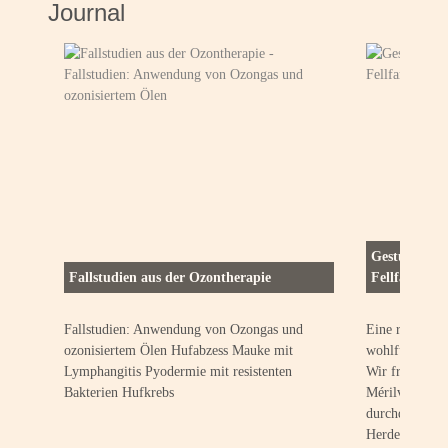
Journal
Gestüt Méril
Fallstudien aus der Ozontherapie
Fellfarben u
Fallstudien: Anwendung von Ozongas und
Eine respektvo
ozonisiertem Ölen Hufabzess Mauke mit
wohlfühlen, ei
Lymphangitis Pyodermie mit resistenten
Wir freuen uns
Bakterien Hufkrebs
Mérilver zu se
durchdachte K
Herde aufwach