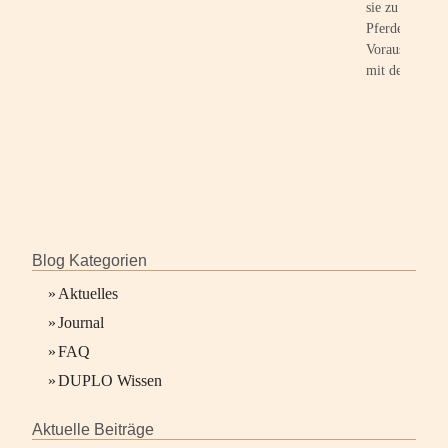
sie zu natürlic
Pferden heran
Voraussetzunge
mit dem Mens
Blog Kategorien
»
Aktuelles
»
Journal
»
FAQ
»
DUPLO Wissen
Aktuelle Beiträge