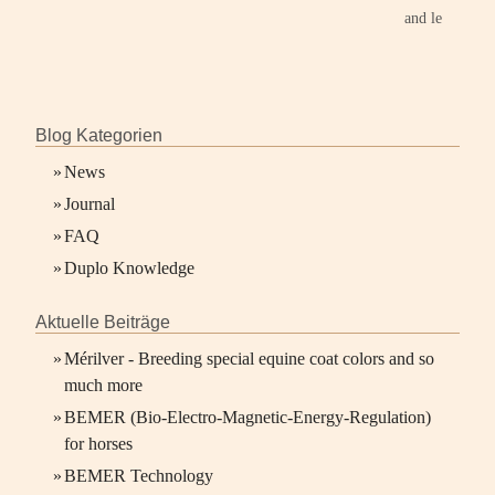
and leisure activ
Blog Kategorien
»
News
»
Journal
»
FAQ
»
Duplo Knowledge
Aktuelle Beiträge
»
Mérilver - Breeding special equine coat colors and so
much more
»
BEMER (Bio-Electro-Magnetic-Energy-Regulation)
for horses
»
BEMER Technology