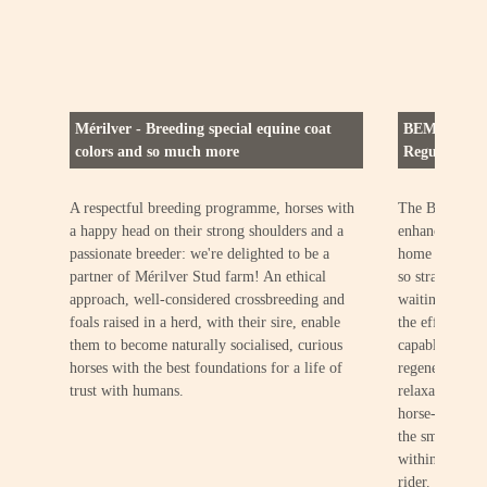
Mérilver - Breeding special equine coat
BEMER (Bio-
colors and so much more
Regulation) 
A respectful breeding programme, horses with
The BEMER Hor
a happy head on their strong shoulders and a
enhance the we
passionate breeder: we're delighted to be a
home environm
partner of Mérilver Stud farm! An ethical
so straightfor
approach, well-considered crossbreeding and
waiting period
foals raised in a herd, with their sire, enable
the effect of 
them to become naturally socialised, curious
capable of pr
horses with the best foundations for a life of
regeneration, 
trust with humans.
relaxation. Th
horse-friendly
the smallest de
within the sta
rider. It'll be