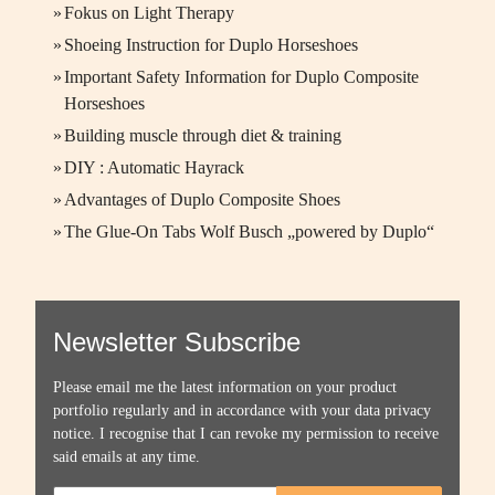
»
Fokus on Light Therapy
»
Shoeing Instruction for Duplo Horseshoes
»
Important Safety Information for Duplo Composite
Horseshoes
»
Building muscle through diet & training
»
DIY : Automatic Hayrack
»
Advantages of Duplo Composite Shoes
»
The Glue-On Tabs Wolf Busch „powered by Duplo“
Newsletter Subscribe
Please email me the latest information on your product
portfolio regularly and in accordance with your data
privacy
notice
. I recognise that I can revoke my permission to receive
said emails at any time.