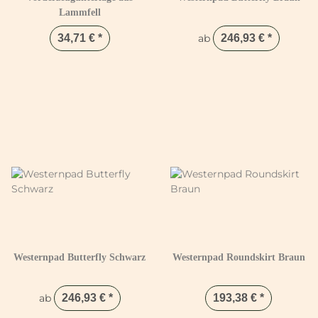
Lammfell
34,71 €
*
ab
246,93 €
*
Westernpad Butterfly Schwarz
Westernpad Roundskirt Braun
ab
246,93 €
*
193,38 €
*