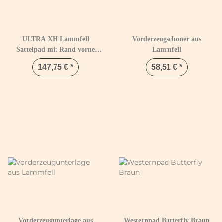
ULTRA XH Lammfell
Vorderzeugschoner aus
Sattelpad mit Rand vorne
Lammfell
Schwarz & Natur
147,75 €
*
58,51 €
*
Vorderzeugunterlage aus
Westernpad Butterfly Braun