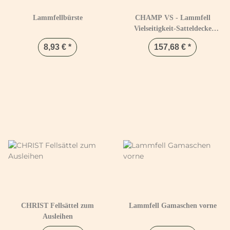
Lammfellbürste
CHAMP VS - Lammfell
Vielseitigkeit-Satteldecke
Warmblut Braun & Natur
8,93 €
*
157,68 €
*
CHRIST Fellsättel zum
Lammfell Gamaschen vorne
Ausleihen