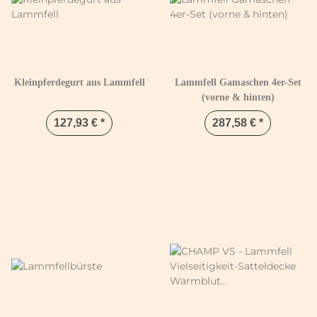
Kleinpferdegurt aus Lammfell
Lammfell Gamaschen 4er-Set
(vorne & hinten)
127,93 €
*
287,58 €
*