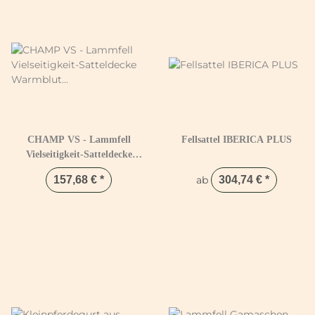
CHAMP VS - Lammfell
Fellsattel IBERICA PLUS
Vielseitigkeit-Satteldecke
Warmblut Weiß & Natur
157,68 €
*
ab
304,74 €
*